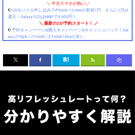
＼ 中古スマホが熱い ／
☪️
UQモバイル申し込みでiPhone 12 miniが新規1円、さらに1万pt
還元！Galaxy S23はMNPで9,900円！
＼ 最新のZが予約スタート！ ／
☪️
予約キャンペーン&購入キャンペーン&キャッシュバック！Gal
axy Z Flip8 / Z Fold8 / Z Fold8 Ultraが安い