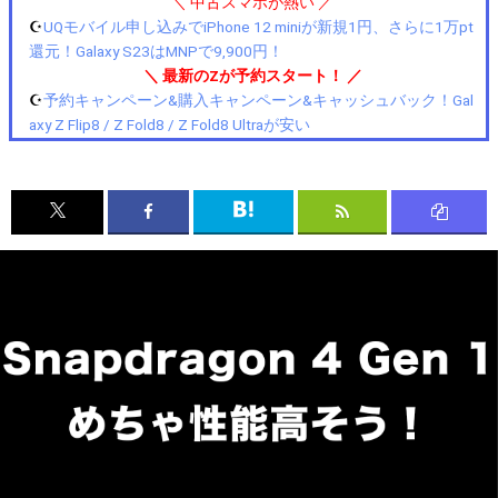
＼ 中古スマホが熱い ／
☪️
UQモバイル申し込みでiPhone 12 miniが新規1円、さらに1万pt
還元！Galaxy S23はMNPで9,900円！
＼ 最新のZが予約スタート！ ／
☪️
予約キャンペーン&購入キャンペーン&キャッシュバック！Gal
axy Z Flip8 / Z Fold8 / Z Fold8 Ultraが安い