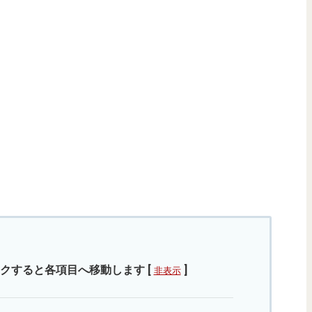
クすると各項目へ移動します
[
]
非表示