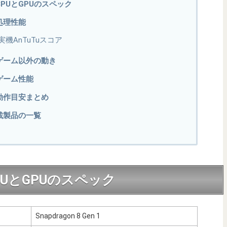
 1のCPUとGPUのスペック
1の処理性能
 1の実機AnTuTuスコア
 1のゲーム以外の動き
1のゲーム性能
 1の動作目安まとめ
 1搭載製品の一覧
1のCPUとGPUのスペック
Snapdragon 8 Gen 1