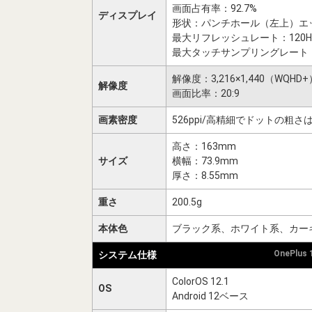
画面占有率：92.7%
ディスプレイ
形状：パンチホール（左上）エ
最大リフレッシュレート：120Hz
最大タッチサンプリングレート
解像度：3,216×1,440（WQHD+
解像度
画面比率：20:9
画素密度
526ppi/高精細でドットの粗
高さ：163mm
サイズ
横幅：73.9mm
厚さ：8.55mm
重さ
200.5g
本体色
ブラック系、ホワイト系、カー
OnePlus
システム仕様
ColorOS 12.1
OS
Android 12ベース