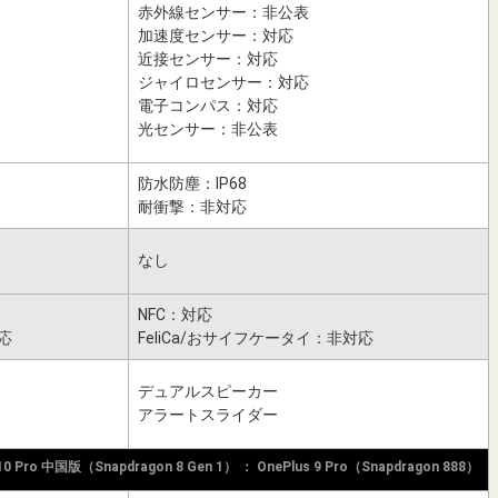
赤外線センサー：非公表
加速度センサー：対応
近接センサー：対応
ジャイロセンサー：対応
電子コンパス：対応
光センサー：非公表
防水防塵：IP68
耐衝撃：非対応
なし
NFC：対応
応
FeliCa/おサイフケータイ：非対応
デュアルスピーカー
アラートスライダー
 10 Pro 中国版（Snapdragon 8 Gen 1） ： OnePlus 9 Pro（Snapdragon 888）