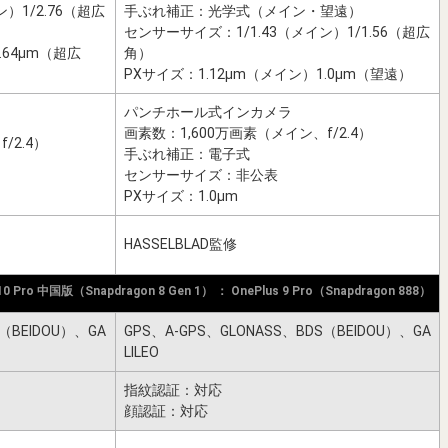
）1/2.76（超広
手ぶれ補正：光学式（メイン・望遠）
センサーサイズ：1/1.43（メイン）1/1.56（超広
.64μm（超広
角）
PXサイズ：1.12μm（メイン）1.0μm（望遠）
パンチホール式インカメラ
画素数：1,600万画素（メイン、f/2.4）
/2.4）
手ぶれ補正：電子式
センサーサイズ：非公表
PXサイズ：1.0μm
HASSELBLAD監修
 10 Pro 中国版（Snapdragon 8 Gen 1） ： OnePlus 9 Pro（Snapdragon 888）
S（BEIDOU）、GA
GPS、A-GPS、GLONASS、BDS（BEIDOU）、GA
LILEO
指紋認証：対応
顔認証：対応