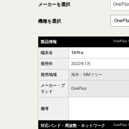
OnePlu
メーカーを選択
機種を選択
OnePlus
製品情報
端末名
10 Pro
発売年
2022年1月
発売地域
海外：SIMフリー
メーカー・ブ
OnePlus
ランド
備考
OnePlus
対応バンド・周波数・ネットワーク