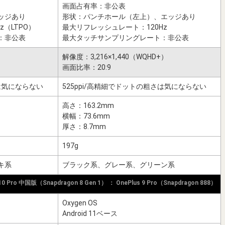
画面占有率：非公表
ッジあり
形状：パンチホール（左上）、エッジあり
（LTPO）
最大リフレッシュレート：120Hz
：非公表
最大タッチサンプリングレート：非公表
）
解像度：3,216×1,440（WQHD+）
画面比率：20:9
さは気にならない
525ppi/高精細でドットの粗さは気にならない
高さ：163.2mm
横幅：73.6mm
厚さ：8.7mm
197g
キ系
ブラック系、グレー系、グリーン系
 10 Pro 中国版（Snapdragon 8 Gen 1） ： OnePlus 9 Pro（Snapdragon 888）
Oxygen OS
Android 11ベース