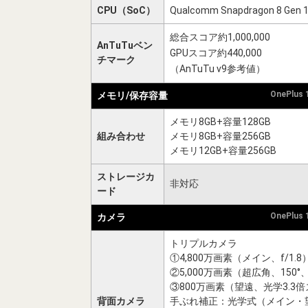
CPU（SoC）
Qualcomm Snapdragon 8 Gen 
総合スコア約1,000,000
AnTuTuベン
GPUスコア約440,000
チマーク
（AnTuTu v9参考値）
OnePlus
メモリ/保存容量
メモリ8GB+容量128GB
組み合わせ
メモリ8GB+容量256GB
メモリ12GB+容量256GB
ストレージカ
非対応
ード
OnePlus
カメラ
トリプルカメラ
①4,800万画素（メイン、f/1.8
②5,000万画素（超広角、150°、f
③800万画素（望遠、光学3.3倍ズ
背面カメラ
手ぶれ補正：光学式（メイン・