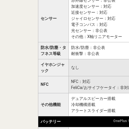
赤外線センサー：非公表
加速度センサー：対応
近接センサー：対応
センサー
ジャイロセンサー：対応
電子コンパス：対応
光センサー：非公表
その他：X軸リニアモーター
防水/防塵・タ
防水/防塵：非公表
フネス等級
耐衝撃：非公表
イヤホンジャ
なし
ック
NFC：対応
NFC
FeliCa/おサイフケータイ：非対
デュアルスピーカー搭載
その他機能
冷却機構搭載
アラートスライダー搭載
OnePlus
バッテリー