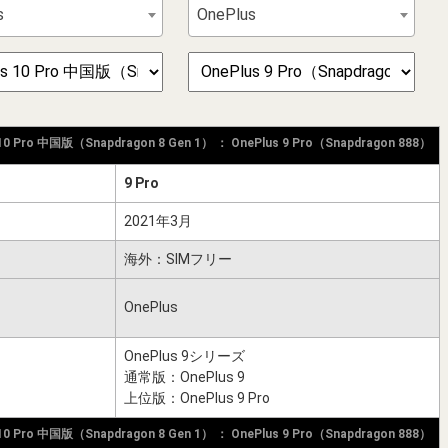
s
OnePlus
 10 Pro 中国版（Snapdragon 8 Gen 1） ： OnePlus 9 Pro（Snapdragon 888）
9 Pro
2021年3月
海外：SIMフリー
OnePlus
OnePlus 9シリーズ
通常版：OnePlus 9
上位版：OnePlus 9 Pro
 10 Pro 中国版（Snapdragon 8 Gen 1） ： OnePlus 9 Pro（Snapdragon 888）