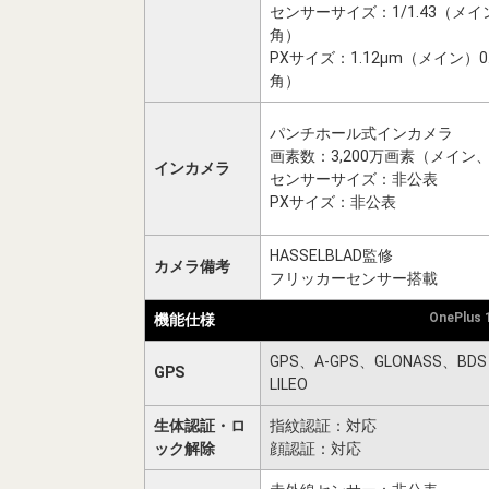
センサーサイズ：1/1.43（メイン
角）
PXサイズ：1.12μm（メイン）0
角）
パンチホール式インカメラ
画素数：3,200万画素（メイン、f
インカメラ
センサーサイズ：非公表
PXサイズ：非公表
HASSELBLAD監修
カメラ備考
フリッカーセンサー搭載
OnePlus
機能仕様
GPS、A-GPS、GLONASS、BD
GPS
LILEO
生体認証・ロ
指紋認証：対応
ック解除
顔認証：対応