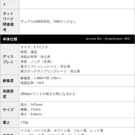
ト
ネット
ワーク
デュアルSIM非対応、SIMロックなし
関連備
考
本体仕様
arrows We（Snapdragon 480）
サイズ：5.7インチ
材質：液晶
ディス
画面占有率：非公表
形状：ノッチ（水滴）
プレイ
最大リフレッシュレート：非公表
最大タッチサンプリングレート：非公表
解像度：1,480×720（HD+）
解像度
画面比率：19:9
画素密
289ppi/ドットの粗さが気になるかも
度
高さ：147mm
サイズ
横幅：71mm
厚さ：9.4mm
重さ
172g
ドコモ：パープル系、ホワイト系、ブルー系、レッド系