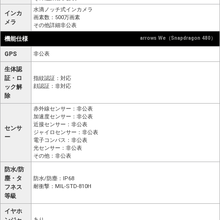
水滴ノッチ式インカメラ
インカ
画素数：500万画素
メラ
その他詳細非公表
機能仕様
arrows We（Snapdragon 480）
GPS
非公表
生体認
証・ロ
指紋認証：対応
顔認証：非対応
ック解
除
赤外線センサー：非公表
加速度センサー：非公表
近接センサー：非公表
センサ
ジャイロセンサー：非公表
ー
電子コンパス：非公表
光センサー：非公表
その他：非公表
防水/防
塵・タ
防水/防塵：IP68
耐衝撃：MIL-STD-810H
フネス
等級
イヤホ
あり