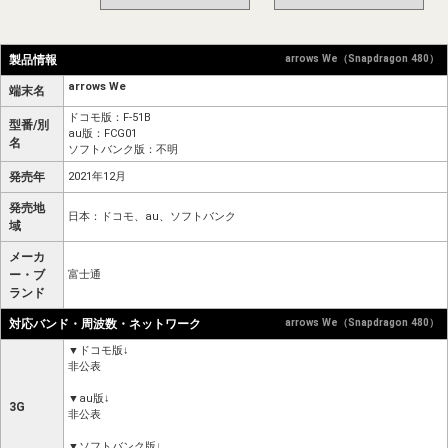
製品情報
arrows We（Snapdragon 480）
arrows We
端末名
ドコモ版：F-51B
型番/別
au版：FCG01
名
ソフトバンク版：不明
発売年
2021年12月
発売地
日本：ドコモ、au、ソフトバンク
域
メーカ
ー・ブ
富士通
ランド
対応バンド・周波数・ネットワーク
arrows We（Snapdragon 480）
▼ドコモ版↓
非公表
▼au版↓
3G
非公表
▼ソフトバンク版↓