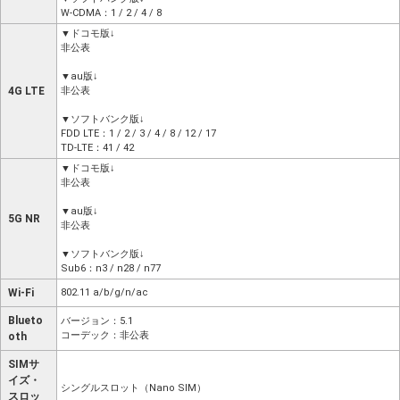
W-CDMA：1 / 2 / 4 / 8
▼ドコモ版↓
非公表
▼au版↓
4G LTE
非公表
▼ソフトバンク版↓
FDD LTE：1 / 2 / 3 / 4 / 8 / 12 / 17
TD-LTE：41 / 42
▼ドコモ版↓
非公表
▼au版↓
5G NR
非公表
▼ソフトバンク版↓
Sub6：n3 / n28 / n77
Wi-Fi
802.11 a/b/g/n/ac
Blueto
バージョン：5.1
コーデック：非公表
oth
SIMサ
イズ・
シングルスロット（Nano SIM）
スロッ