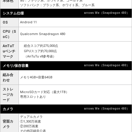
本体色
au：ブラック系、ホワイト系、ゴールド系
ソフトバンク：ブラック系、ホワイト系、ブルー系
システム仕様
arrows We（Snapdragon 480）
OS
Android 11
CPU（S
Qualcomm Snapdragon 480
oC）
AnTuT
総合スコア約275,000点
uベンチ
GPUスコア約70,000点
マーク
（AnTuTu v8参考値）
メモリ/保存容量
arrows We（Snapdragon 480）
組み合
メモリ4GB+容量64GB
わせ
ストレ
MicroSDカード対応（最大1TB）
ージカ
専用スロットあり
ード
カメラ
arrows We（Snapdragon 480）
デュアルカメラ
背面カ
①1,300万画素
②200万画素
メラ
その他詳細非公表