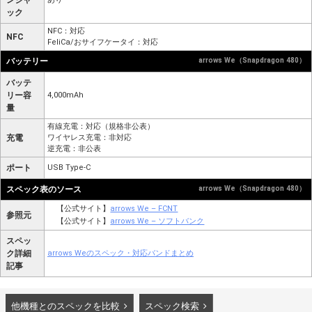
ンジャ
ック
NFC：対応
NFC
FeliCa/おサイフケータイ：対応
バッテリー
arrows We（Snapdragon 480）
バッテ
リー容
4,000mAh
量
有線充電：対応（規格非公表）
充電
ワイヤレス充電：非対応
逆充電：非公表
ポート
USB Type-C
スペック表のソース
arrows We（Snapdragon 480）
【公式サイト】
arrows We – FCNT
参照元
【公式サイト】
arrows We – ソフトバンク
スペッ
ク詳細
arrows Weのスペック・対応バンドまとめ
記事
他機種とのスペックを比較
スペック検索