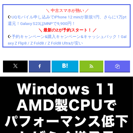
＼ 中古スマホが熱い ／
☪️
UQモバイル申し込みでiPhone 12 miniが新規1円、さらに1万pt
還元！Galaxy S23はMNPで9,900円！
＼ 最新のZが予約スタート！ ／
☪️
予約キャンペーン&購入キャンペーン&キャッシュバック！Gal
axy Z Flip8 / Z Fold8 / Z Fold8 Ultraが安い