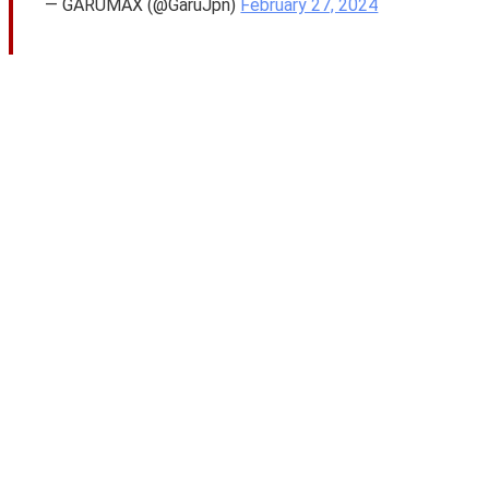
— GARUMAX (@GaruJpn)
February 27, 2024