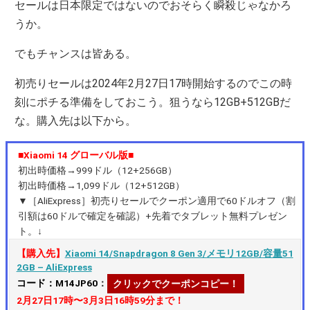
セールは日本限定ではないのでおそらく瞬殺じゃなかろ
うか。
でもチャンスは皆ある。
初売りセールは2024年2月27日17時開始するのでこの時
刻にポチる準備をしておこう。狙うなら12GB+512GBだ
な。購入先は以下から。
■Xiaomi 14 グローバル版■
初出時価格→999ドル（12+256GB）
初出時価格→1,099ドル（12+512GB）
▼［AliExpress］初売りセールでクーポン適用で60ドルオフ（割
引額は60ドルで確定を確認）+先着でタブレット無料プレゼン
ト。↓
【購入先】
Xiaomi 14/Snapdragon 8 Gen 3/メモリ12GB/容量51
2GB – AliExpress
コード：M14JP60
：
クリックでクーポンコピー！
2月27日17時〜3月3日16時59分まで！