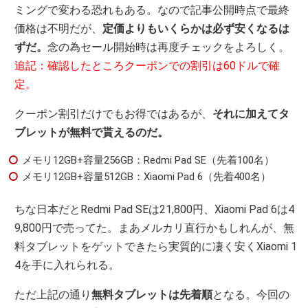
ミングで変わる恐れもある。なので記事公開時点で最終
価格は不明だが、
定価よりもいくらかは必ず安くなるは
ずだ。
念の為セール開始時は再度チェックをよろしく。
追記：確認したところクーポンでの割引は60ドルで確
定。
クーポン割引だけでもお得ではあるが、
それに加えてタ
ブレットが無料で貰えるのだ。
メモリ12GB+容量256GB：Redmi Pad SE（先着100名）
メモリ12GB+容量512GB：Xiaomi Pad 6（先着400名）
ちな日本だとRedmi Pad SEは21,800円、Xiaomi Pad 6は4
9,800円で売ってた。まあメルカリ直行かもしれんが、無
料タブレットをゲットできたら実質的に凄く安くXiaomi 1
4を手に入れられる。
ただ上記の通り
無料タブレットは先着順
となる。今回の