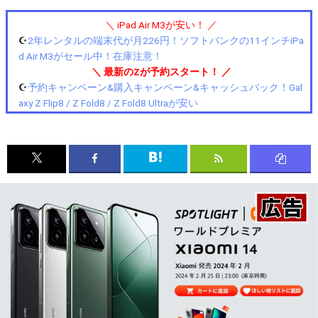
＼ iPad Air M3が安い！ ／
☪️
2年レンタルの端末代が月226円！ソフトバンクの11インチiPa
d Air M3がセール中！在庫注意！
＼ 最新のZが予約スタート！ ／
☪️
予約キャンペーン&購入キャンペーン&キャッシュバック！Gal
axy Z Flip8 / Z Fold8 / Z Fold8 Ultraが安い