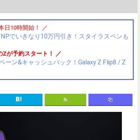
 本日10時開始！ ／
IIJmioにMNPでいきなり10万円引き！スタイラスペンも
のZが予約スタート！ ／
キャッシュバック！Galaxy Z Flip8 / Z