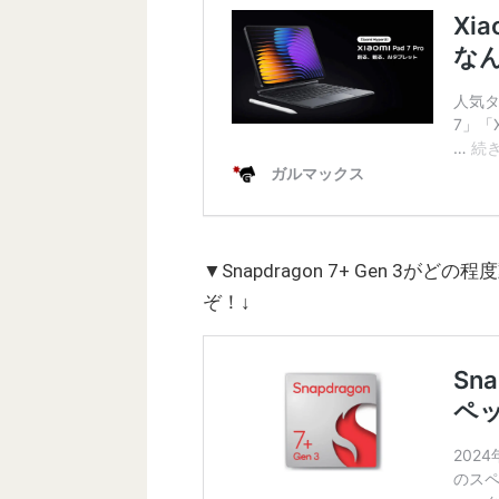
▼Snapdragon 7+ Gen 3
ぞ！↓