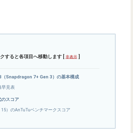
クすると各項目へ移動します
[
]
非表示
GB（Snapdragon 7+ Gen 3）の基本構成
値早見表
世代のスコア
droid 15）のAnTuTuベンチマークスコア