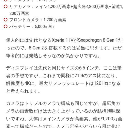
リアカメラ：メイン1,200万画素+超広角4,800万画素+望遠1,
200万画素
フロントカメラ：1,200万画素
バッテリー：5,000mAh
個人的には先代となるXperia 1 IVがSnapdragon 8 Gen 1だ
ったので、8 Gen 2を搭載するのは妥当に思えます。ただ
筆者的には発熱しそうなのが気がかりですね。
ディスプレイは先代と同じサイズの6.5インチ。ここは筆
者の予想ですが、これまで同様に21:9のアス比になり、
解像度も4Kに、最大リフレッシュレートは120Hzになる
と考えられます。
カメラはトリプルカメラで構成も同じですが、超広角カ
メラの画素数だけは大きく上がっているのが結構興味深
いですね。大体はメインカメラが高画素、他が1,200万画
素って構成だったので、カメラ部分がどういう風に化け