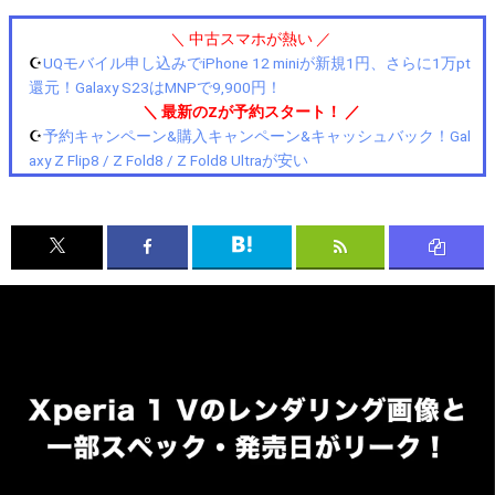
＼ 中古スマホが熱い ／
☪️
UQモバイル申し込みでiPhone 12 miniが新規1円、さらに1万pt
還元！Galaxy S23はMNPで9,900円！
＼ 最新のZが予約スタート！ ／
☪️
予約キャンペーン&購入キャンペーン&キャッシュバック！Gal
axy Z Flip8 / Z Fold8 / Z Fold8 Ultraが安い