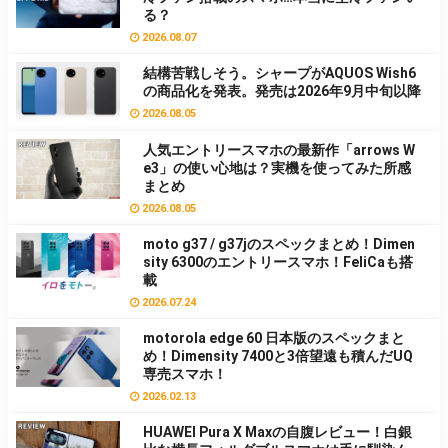
る？
2026.08.07
結構苦戦しそう。シャープがAQUOS Wish6
の商品化を発表。発売は2026年9月中旬以降
2026.08.05
人気エントリースマホの最新作「arrows W
e3」の使い心地は？実機を使ってみた所感
まとめ
2026.08.05
moto g37 / g37jのスペックまとめ！Dimen
sity 6300のエントリースマホ！FeliCaも搭
載
2026.07.24
motorola edge 60 日本版のスペックまと
め！Dimensity 7400と3倍望遠も積んだUQ
専売スマホ！
2026.02.13
HUAWEI Pura X Maxの自腹レビュー！白銀