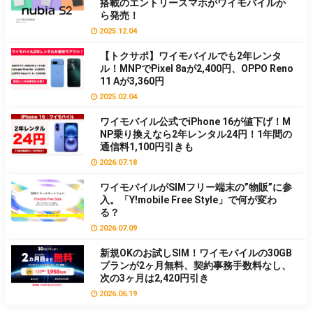
搭載のエントリースマホがワイモバイルか
ら発売！
2025.12.04
【トクサポ】ワイモバイルでも2年レンタ
ル！MNPでPixel 8aが2,400円、OPPO Reno
11 Aが3,360円
2025.02.04
ワイモバイル公式でiPhone 16が値下げ！M
NP乗り換えなら2年レンタル24円！1年間の
通信料1,100円引きも
2026.07.18
ワイモバイルがSIMフリー端末の”物販”に参
入。「Y!mobile Free Style」で何が変わ
る？
2026.07.09
新規OKのお試しSIM！ワイモバイルの30GB
プランが2ヶ月無料、契約事務手数料なし、
次の3ヶ月は2,420円引き
2026.06.19