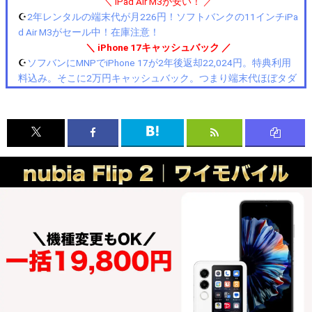
＼ iPad Air M3が安い！ ／
☪️
2年レンタルの端末代が月226円！ソフトバンクの11インチiPa
d Air M3がセール中！在庫注意！
＼ iPhone 17キャッシュバック ／
☪️
ソフバンにMNPでiPhone 17が2年後返却22,024円。特典利用
料込み。そこに2万円キャッシュバック。つまり端末代ほぼタダ