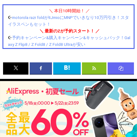
＼ 本日10時開始！ ／
☪️
motorola razr foldがIIJmioにMNPでいきなり10万円引き！スタ
イラスペンもセット！
＼ 最新のZが予約スタート！ ／
☪️
予約キャンペーン&購入キャンペーン&キャッシュバック！Gal
axy Z Flip8 / Z Fold8 / Z Fold8 Ultraが安い