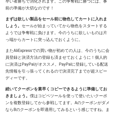
早い者勝ちで消化されます。この争奪戦に勝つには、事
前の準備が大切なのです！
まずは欲しい製品をセール前に物色してカートに入れま
しょう。
セールが始まっていてから物色をスタートする
ようでは争奪戦に負けます。今のうちに欲しいものは片
っ端からカートに突っ込んでおくように。
またAliExpressでの買い物が初めての人は、今のうちに会
員登録と決済方法の登録も済ませておくように！個人的
に決済はPayPalがオススメ。PayPalに登録している配送
先情報を引っ張ってくれるので決済完了までが超スピー
ディーです。
続いてクーポンを素早くコピーできるように準備してお
きましょう。
僕はコピペツールを使って使いたいクーポ
ンを複数登録してから参戦してます。Aのクーポンがダメ
ならBのクーポンを即適用してみるという感じですね。ま