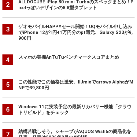
ALLDOCUBE iPlay 80 mini Turboのスペックまとめ！P
2
ixelっぽいデザインの8.8型タブレット
ゲオモバイルHAPPYセール開始！UQモバイル申し込み
3
でiPhone 12が1円+1万円分のpt還元、Galaxy S23が9,
900円
スマホの実機AnTuTuベンチマークスコアまとめ
4
この性能でこの価格は激安。IIJmioでarrows AlphaがM
5
NPで39,800円
Windows 11に実装予定の最新リカバリー機能「クラウ
6
ドリビルド」をチェック
結構苦戦しそう。シャープがAQUOS Wish6の商品化を
7