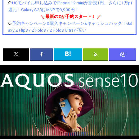
☪️
UQモバイル申し込みでiPhone 12 miniが新規1円、さらに1万pt
還元！Galaxy S23はMNPで9,900円！
＼ 最新のZが予約スタート！ ／
☪️
予約キャンペーン&購入キャンペーン&キャッシュバック！Gal
axy Z Flip8 / Z Fold8 / Z Fold8 Ultraが安い