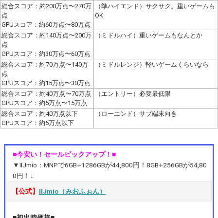
総合スコア：約200万点〜270万
（準ハイエンド）サクサク。重いゲームも
点
OK
GPUスコア：約60万点〜80万点
総合スコア：約140万点〜200万
（ミドルハイ）重いゲームもなんとか
点
GPUスコア：約30万点〜60万点
総合スコア：約70万点〜140万
（ミドルレンジ）軽いゲームくらいなら
点
GPUスコア：約15万点〜30万点
総合スコア：約40万点〜70万点
（エントリー）必要最低限
GPUスコア：約5万点〜15万点
総合スコア：約40万点以下
（ローエンド）サブ端末向き
GPUスコア：約5万点以下
■今安い！セールピックアップ！■
▼IIJmio：MNPで6GB+1286GBが44,800円！8GB+256GBが54,80
0円！↓
【公式】
IIJmio（みおふぉん）
■初出時価格■