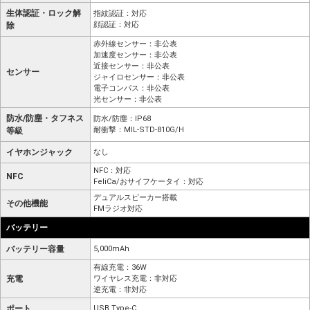
生体認証・ロック解
指紋認証：対応
顔認証：対応
除
赤外線センサー：非公表
加速度センサー：非公表
近接センサー：非公表
センサー
ジャイロセンサー：非公表
電子コンパス：非公表
光センサー：非公表
防水/防塵・タフネス
防水/防塵：IP68
耐衝撃：MIL-STD-810G/H
等級
イヤホンジャック
なし
NFC：対応
NFC
FeliCa/おサイフケータイ：対応
デュアルスピーカー搭載
その他機能
FMラジオ対応
バッテリー
バッテリー容量
5,000mAh
有線充電：36W
充電
ワイヤレス充電：非対応
逆充電：非対応
ポート
USB Type-C