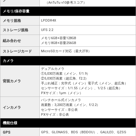
ク
（AnTuTu v10参考スコア）
メモリ/保存容量
メモリ規格
LPDDR4X
ストレージ規格
UFS 2.2
メモリ6GB+容量128GB
組み合わせ
メモリ8GB+容量256GB
ストレージカード
MicroSDカード対応（最大2TB）
カメラ
デュアルカメラ
①5,030万画素（メイン、f/1.9）
②5,030万画素（超広角、f2.2）
背面カメラ
手ぶれ補正：光学式（メイン）電子式（メイン、超広角）
センサーサイズ：1/1.55（メイン）、1/2.5（超広角）
PXサイズ：1μm（メイン）
パンチホール式インカメラ
画素数：3,200万画素（メイン、f/2.2）
インカメラ
センサーサイズ：非公表
PXサイズ：非公表
機能仕様
GPS
GPS、GLONASS、BDS（BEIDOU）、GALILEO、QZSS