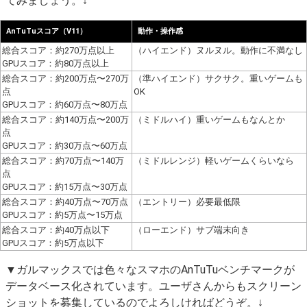
てみましょう。↓
AnTuTuスコア（V11）
動作・操作感
総合スコア：約270万点以上
（ハイエンド）ヌルヌル。動作に不満なし
GPUスコア：約80万点以上
総合スコア：約200万点〜270万
（準ハイエンド）サクサク。重いゲームも
点
OK
GPUスコア：約60万点〜80万点
総合スコア：約140万点〜200万
（ミドルハイ）重いゲームもなんとか
点
GPUスコア：約30万点〜60万点
総合スコア：約70万点〜140万
（ミドルレンジ）軽いゲームくらいなら
点
GPUスコア：約15万点〜30万点
総合スコア：約40万点〜70万点
（エントリー）必要最低限
GPUスコア：約5万点〜15万点
総合スコア：約40万点以下
（ローエンド）サブ端末向き
GPUスコア：約5万点以下
▼ガルマックスでは色々なスマホのAnTuTuベンチマークが
データベース化されています。ユーザさんからもスクリーン
ショットを募集しているのでよろしければどうぞ。↓