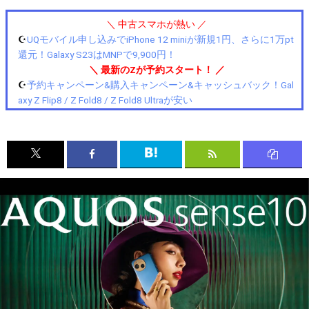
＼ 中古スマホが熱い ／
☪️
UQモバイル申し込みでiPhone 12 miniが新規1円、さらに1万pt
還元！Galaxy S23はMNPで9,900円！
＼ 最新のZが予約スタート！ ／
☪️
予約キャンペーン&購入キャンペーン&キャッシュバック！Gal
axy Z Flip8 / Z Fold8 / Z Fold8 Ultraが安い