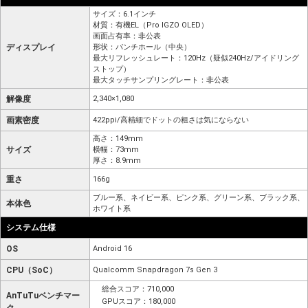
サイズ：6.1インチ
材質：有機EL（Pro IGZO OLED）
画面占有率：非公表
ディスプレイ
形状：パンチホール（中央）
最大リフレッシュレート：120Hz（疑似240Hz/アイドリング
ストップ）
最大タッチサンプリングレート：非公表
解像度
2,340×1,080
画素密度
422ppi/高精細でドットの粗さは気にならない
高さ：149mm
サイズ
横幅：73mm
厚さ：8.9mm
重さ
166g
ブルー系、ネイビー系、ピンク系、グリーン系、ブラック系、
本体色
ホワイト系
システム仕様
OS
Android 16
CPU（SoC）
Qualcomm Snapdragon 7s Gen 3
総合スコア：710,000
AnTuTuベンチマー
GPUスコア：180,000