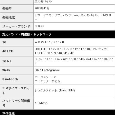
楽天モバイル
発売年
2025年11月
日本：ドコモ、ソフトバンク、au、楽天モバイル、SIMフリ
発売地域
ー
メーカー・ブランド
SHARP
対応バンド・周波数・ネットワーク
3G
W-CDMA：1 / 2 / 5 / 8
FDD LTE：1 / 2 / 3 / 5 / 7 / 8 / 12 / 17 / 18 / 19 / 21 / 28
4G LTE
TD-LTE：38 / 39 / 40 / 41 / 42
Sub6：n1 / n3 / n7 / n28 / n38 / n40 / n41 / n77 / n78 / n7
5G NR
9
Wi-Fi
802.11 a/b/g/n/ac
バージョン：5.2
Bluetooth
コーデック：非公表
SIMサイズ・スロッ
シングルスロット（Nano SIM）
ト
ネットワーク関連備
eSIM対応
考
本体仕様