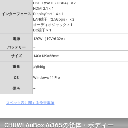
USB Type C（USB4） × 2
HDMI 2.1 × 1
インターフェース
DisplayPort 1.4 × 1
LAN端子（2.5Gbps） x 2
オーディオジャック × 1
DC端子 × 1
電源
120W（19V/6.32A）
バッテリー
–
サイズ
140×139×55mm
重量
約846g
OS
Windows 11 Pro
備考
–
スペック表に関する免責事項
CHUWI AuBox Ai365の筐体・ボディー