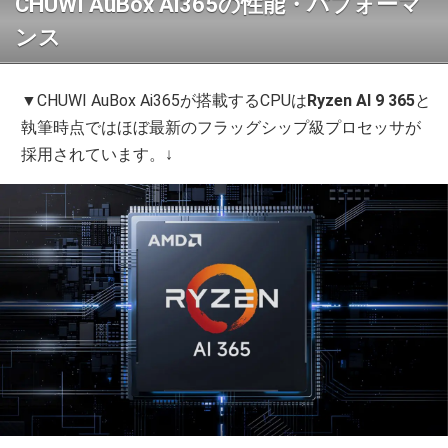
CHUWI AuBox Ai365の性能・パフォーマ
ンス
▼CHUWI AuBox Ai365が搭載するCPUは
Ryzen AI 9 365
と
執筆時点ではほぼ最新のフラッグシップ級プロセッサが
採用されています。↓