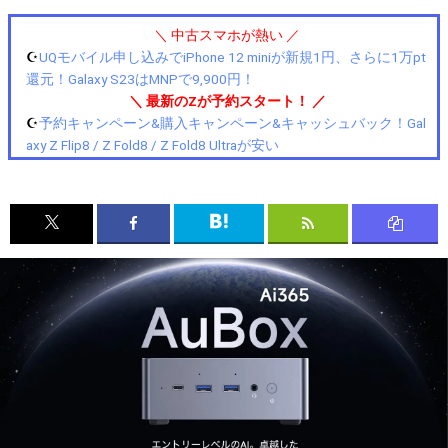
＼ 中古スマホが熱い ／
☪️
UQモバイル申し込みでiPhone 12 miniが新規1円、さらに1万pt
還元！Galaxy S23はMNPで9,900円！
＼ 最新のZが予約スタート！ ／
☪️
予約キャンペーン&購入キャンペーン&キャッシュバック！Gal
axy Z Flip8 / Z Fold8 / Z Fold8 Ultraが安い