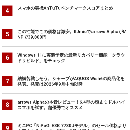
スマホの実機AnTuTuベンチマークスコアまとめ
4
この性能でこの価格は激安。IIJmioでarrows AlphaがM
5
NPで39,800円
Windows 11に実装予定の最新リカバリー機能「クラウ
6
ドリビルド」をチェック
結構苦戦しそう。シャープがAQUOS Wish6の商品化を
7
発表。発売は2026年9月中旬以降
arrows Alphaの本音レビュー！6.4型の頑丈ミドルハイ
8
スマホを試す。超優秀でオススメ
ミニPC「NiPoGi E3B 7730Uモデル」のセール価格より
9