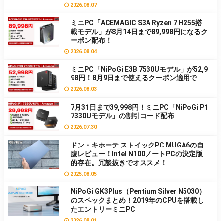
2026.08.07
ミニPC「ACEMAGIC S3A Ryzen 7 H255搭
載モデル」が8月14日まで89,998円になるク
ーポン配布！
2026.08.04
ミニPC「NiPoGi E3B 7530Uモデル」が52,9
98円！8月9日まで使えるクーポン適用で
2026.08.03
7月31日まで39,998円！ミニPC「NiPoGi P1
7330Uモデル」の割引コード配布
2026.07.30
ドン・キホーテ ストイックPC MUGA6の自
腹レビュー！Intel N100ノートPCの決定版
的存在。冗談抜きでオススメ！
2025.08.05
NiPoGi GK3Plus（Pentium Silver N5030）
のスペックまとめ！2019年のCPUを搭載し
たエントリーミニPC
2026.08.01