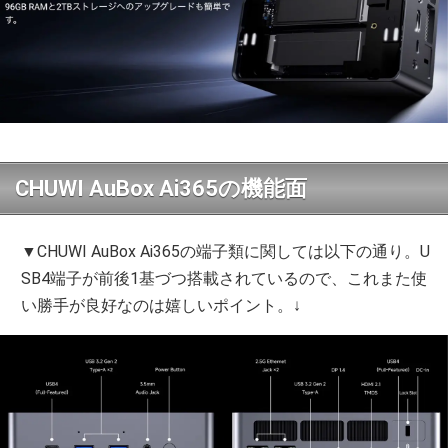
CHUWI AuBox Ai365の機能面
▼CHUWI AuBox Ai365の端子類に関しては以下の通り。U
SB4端子が前後1基づつ搭載されているので、これまた使
い勝手が良好なのは嬉しいポイント。↓