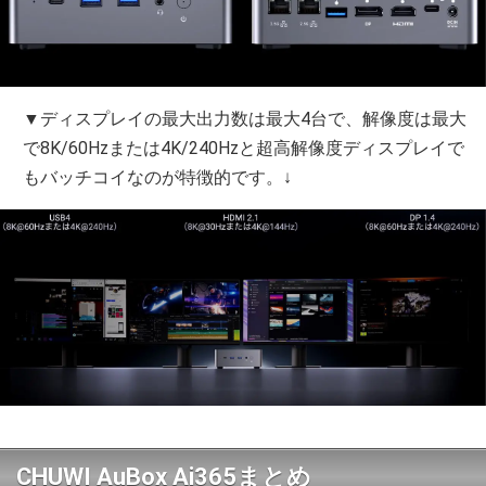
▼ディスプレイの最大出力数は最大4台で、解像度は最大
で8K/60Hzまたは4K/240Hzと超高解像度ディスプレイで
もバッチコイなのが特徴的です。↓
CHUWI AuBox Ai365まとめ