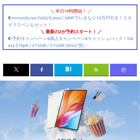
＼ 本日10時開始！ ／
☪️
motorola razr foldがIIJmioにMNPでいきなり10万円引き！スタ
イラスペンもセット！
＼ 最新のZが予約スタート！ ／
☪️
予約キャンペーン&購入キャンペーン&キャッシュバック！Gal
axy Z Flip8 / Z Fold8 / Z Fold8 Ultraが安い