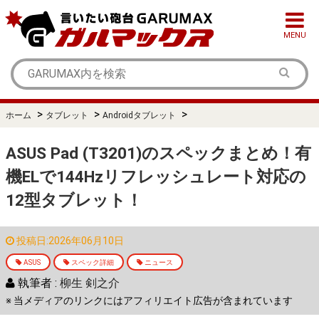
MENU
>
>
>
ホーム
タブレット
Androidタブレット
ASUS Pad (T3201)のスペックまとめ！有
機ELで144Hzリフレッシュレート対応の
12型タブレット！
投稿日:2026年06月10日
ASUS
スペック詳細
ニュース
執筆者 :
柳生 剣之介
※ 当メディアのリンクにはアフィリエイト広告が含まれています