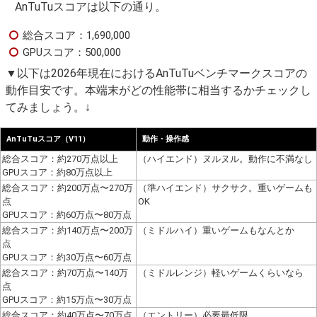
AnTuTuスコアは以下の通り。
総合スコア：1,690,000
GPUスコア：500,000
▼以下は2026年現在におけるAnTuTuベンチマークスコアの
動作目安です。本端末がどの性能帯に相当するかチェックし
てみましょう。↓
AnTuTuスコア（V11）
動作・操作感
総合スコア：約270万点以上
（ハイエンド）ヌルヌル。動作に不満なし
GPUスコア：約80万点以上
総合スコア：約200万点〜270万
（準ハイエンド）サクサク。重いゲームも
点
OK
GPUスコア：約60万点〜80万点
総合スコア：約140万点〜200万
（ミドルハイ）重いゲームもなんとか
点
GPUスコア：約30万点〜60万点
総合スコア：約70万点〜140万
（ミドルレンジ）軽いゲームくらいなら
点
GPUスコア：約15万点〜30万点
総合スコア：約40万点〜70万点
（エントリー）必要最低限