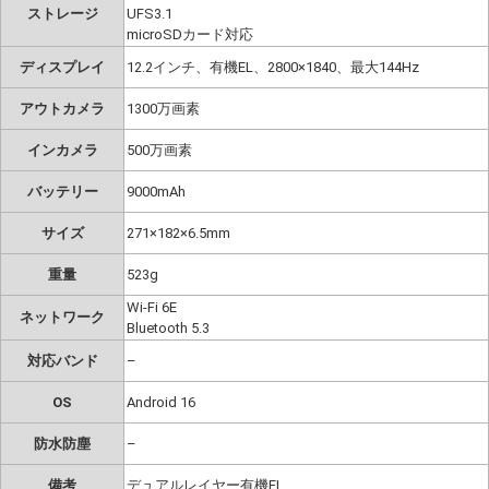
ストレージ
UFS3.1
microSDカード対応
ディスプレイ
12.2インチ、有機EL、2800×1840、最大144Hz
アウトカメラ
1300万画素
インカメラ
500万画素
バッテリー
9000mAh
サイズ
271×182×6.5mm
重量
523g
Wi-Fi 6E
ネットワーク
Bluetooth 5.3
対応バンド
–
OS
Android 16
防水防塵
–
備考
デュアルレイヤー有機EL