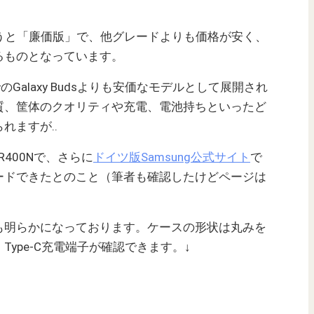
うと「廉価版」で、他グレードよりも価格が安く、
るものとなっています。
れまでのGalaxy Budsよりも安価なモデルとして展開され
質、筐体のクオリティや充電、電池持ちといったど
れますが‥
M-R400Nで、さらに
ドイツ版Samsung公式サイト
で
ードできたとのこと（筆者も確認したけどページは
も明らかになっております。ケースの形状は丸みを
ype-C充電端子が確認できます。↓