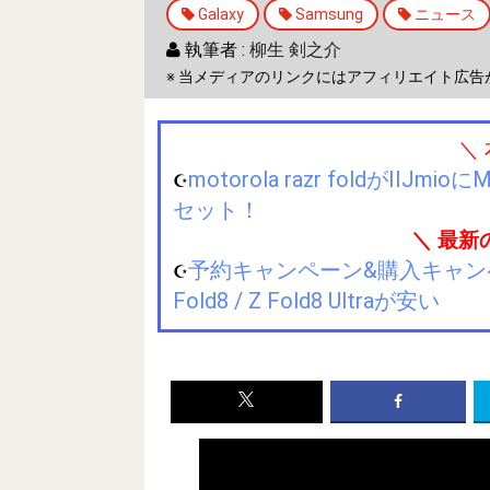
Galaxy
Samsung
ニュース
執筆者 :
柳生 剣之介
※ 当メディアのリンクにはアフィリエイト広告
＼
motorola razr foldが
☪️
セット！
＼ 最新
予約キャンペーン&購入キャンペーン&
☪️
Fold8 / Z Fold8 Ultraが安い