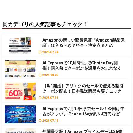
同カテゴリの人気記事もチェック！
Amazonの新しい延長保証「Amazon製品保
証」は入るべき？料金・注意点まとめ
2026.07.24
AliExpressで10月8日までChoice Day開
催！購入前にクーポンを適用をお忘れなく
2024.10.02
［8/1開始］アリエクのセールで使える割引
クーポン配布！日本発送商品も要チェック
2026.07.31
AliExpressで7月19日までセール！今回は中
古がアツい。iPhone 16eが約6.4万円など
2026.07.13
年間最大級！Amazonプライムデー2026先