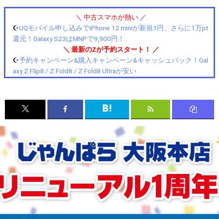
＼ 中古スマホが熱い ／
☪️
UQモバイル申し込みでiPhone 12 miniが新規1円、さらに1万pt
還元！Galaxy S23はMNPで9,900円！
＼ 最新のZが予約スタート！ ／
☪️
予約キャンペーン&購入キャンペーン&キャッシュバック！Gal
axy Z Flip8 / Z Fold8 / Z Fold8 Ultraが安い