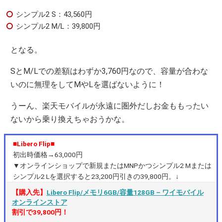
シンプル2 S：43,560円
シンプル2 M/L：39,800円
となる。
SとM/Lでの差額はわずか3,760円なので、容量が合わな
いのに無理をしてMやLを選ばないように！
うーん、楽天モバイルが永遠に圏外だしお金ももったい
ないから乗り換えちゃおうかな。
■Libero Flip■
初出時価格→63,000円
▼オンラインショップで新規またはMNPかつシンプル2 Mまたは
シンプル2 Lを選択すると23,200円引きの39,800円。↓
【購入先】
Libero Flip/メモリ6GB/容量128GB – ワイモバイル
オンラインストア
割引で39,800円！