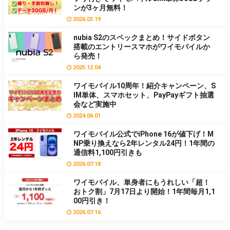
ンが3ヶ月無料！
2026.03.19
nubia S2のスペックまとめ！サイドボタン
搭載のエントリースマホがワイモバイルか
ら発売！
2025.12.04
ワイモバイル10周年！紹介キャンペーン、S
IM単体、スマホセット、PayPayギフト抽選
会など実施中
2024.06.01
ワイモバイル公式でiPhone 16が値下げ！M
NP乗り換えなら2年レンタル24円！1年間の
通信料1,100円引きも
2026.07.18
ワイモバイル、単身者にもうれしい「超！
おトク割」7月17日より開始！1年間毎月1,1
00円引き！
2026.07.16