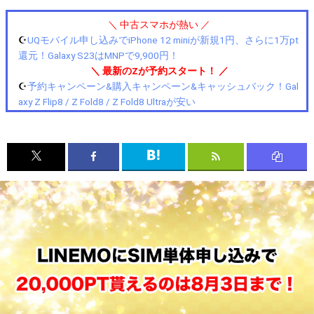
＼ 中古スマホが熱い ／
☪️
UQモバイル申し込みでiPhone 12 miniが新規1円、さらに1万pt
還元！Galaxy S23はMNPで9,900円！
＼ 最新のZが予約スタート！ ／
☪️
予約キャンペーン&購入キャンペーン&キャッシュバック！Gal
axy Z Flip8 / Z Fold8 / Z Fold8 Ultraが安い