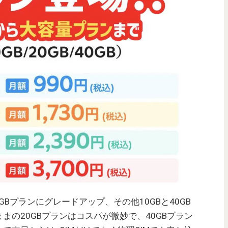
GBプランにグレードアップ、その他10GBと40GB
まの20GBプランはコスパが微妙で、40GBプラン