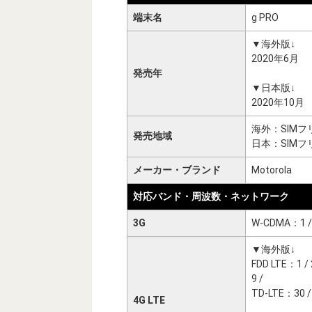
端末名
g PRO
▼海外版↓
2020年6月
発売年
▼日本版↓
2020年10月
海外：SIMフ
発売地域
日本：SIMフ
メーカー・ブランド
Motorola
対応バンド・周波数・ネットワーク
3G
W-CDMA：1 / 2 
▼海外版↓
FDD LTE：1 / 2 /
9 /
TD-LTE：30 / 3
4G LTE