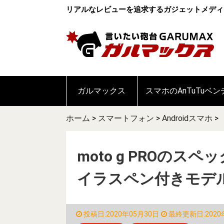
リアルなレビューを追求するガジェットメディ
ガルマックス
スマホのAnTuTuベ
ホーム
>
スマートフォン
>
Androidスマホ
>
moto g PROの
イラスペン付きモデ
投稿日:2020年05月30日
最終更新日:2020