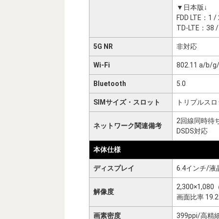
▼日本版↓
FDD LTE：1 / 2 /
TD-LTE：38 / 
5G NR
非対応
Wi-Fi
802.11 a/b/g
Bluetooth
5.0
SIMサイズ・スロット
トリプルスロット
2回線同時待
ネットワーク関連備考
DSDS対応
本体仕様
ディスプレイ
6.4インチ/
2,300×1,08
解像度
画面比率 19.2 
画素密度
399ppi/