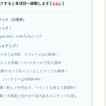
クすると各項目へ移動します
[
]
非表示
なスペック（仕様表）
チェック！
ragon 665）のAnTuTuスコア
ピックアップ！
5搭載！メモリは4GB、ストレージは128GB！
プレイを搭載！パンチホールで没入感UP
万画素のカメラをメインとしたトリプル構成！
バッテリーは4,000mAh！
属！軽くメモ代わり、ペイントも使えて超便利！
載！大画面と合わせて迫力あるコンテンツを楽し