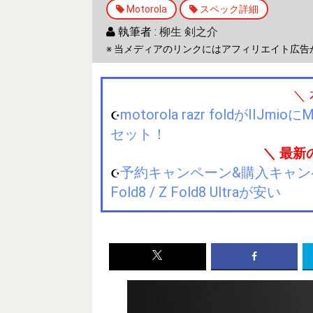
Motorola
スペック詳細
執筆者 :
柳生 剣之介
※ 当メディアのリンクにはアフィリエイト広告
＼
motorola razr foldが
☪️
セット！
＼ 最新
予約キャンペーン&購入キャンペーン&
☪️
Fold8 / Z Fold8 Ultraが安い