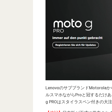
LenovoのサブブランドMotorol
ルスマホながらProと冠するだけ
g PROはスタイラスペン付きの大