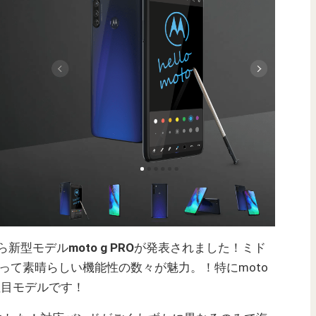
aから新型モデル
moto g PRO
が発表されました！ミド
あって素晴らしい機能性の数々が魅力。！特にmoto
注目モデルです！