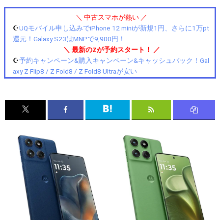
＼ 中古スマホが熱い ／
☪️
UQモバイル申し込みでiPhone 12 miniが新規1円、さらに1万pt
還元！Galaxy S23はMNPで9,900円！
＼ 最新のZが予約スタート！ ／
☪️
予約キャンペーン&購入キャンペーン&キャッシュバック！Gal
axy Z Flip8 / Z Fold8 / Z Fold8 Ultraが安い