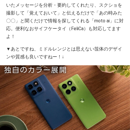
いたメッセージを分析・要約してくれたり、スクショを
撮影して「覚えておいて」と伝えるだけで「あの時みた
〇〇」と聞くだけで情報を探してくれる「moto ai」に対
応。便利なおサイフケータイ（FeliCa）も対応してます
よ！
▼あとですね、ミドルレンジとは思えない筺体のデザイ
ンや質感も良いですねー！↓