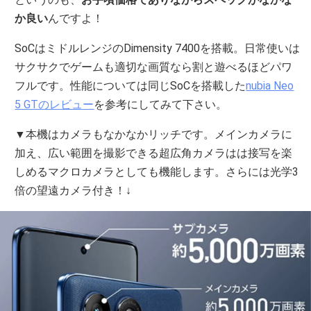
か良い
んですよ！
SoCはミドルレンジのDimensity 7400を搭載。日常使いは
サクサクでゲームも適切な画質なら割と遊べるほどパワ
フルです。性能については同じSoCを搭載した
nubia Neo
5 GTのレビュー
を参考にしてみて下さい。
▼本機はカメラもなかなかリッチです。メインカメラに
加え、広い範囲を撮影できる超広角カメラはは接写を楽
しめるマクロカメラとしても機能します。さらには光学3
倍の望遠カメラ付き！↓