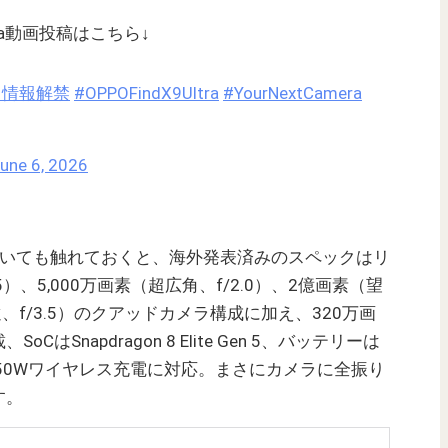
Ultra動画投稿はこちら↓
日情報解禁
#OPPOFindX9Ultra
#YourNextCamera
une 6, 2026
ra自体についても触れておくと、海外発表済みのスペックはリ
）、5,000万画素（超広角、f/2.0）、2億画素（望
望遠、f/3.5）のクアッドカメラ構成に加え、320万画
Snapdragon 8 Elite Gen 5、バッテリーは
有線・50Wワイヤレス充電に対応。まさにカメラに全振り
す。