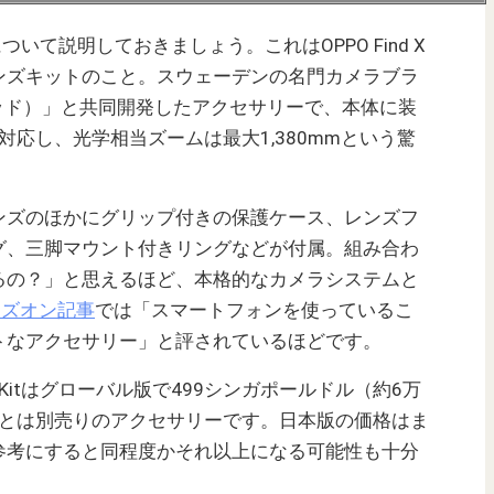
rer Kitについて説明しておきましょう。これはOPPO Find X
遠レンズキットのこと。スウェーデンの名門カメラブラ
ルブラッド）」と共同開発したアクセサリーで、本体に装
対応し、光学相当ズームは最大1,380mmという驚
ンズのほかにグリップ付きの保護ケース、レンズフ
グ、三脚マウント付きリングなどが付属。組み合わ
るの？」と思えるほど、本格的なカメラシステムと
ハンズオン記事
では「スマートフォンを使っているこ
トなアクセサリー」と評されているほどです。
xplorer Kitはグローバル版で499シンガポールドル（約6万
本体とは別売りのアクセサリーです。日本版の価格はま
参考にすると同程度かそれ以上になる可能性も十分