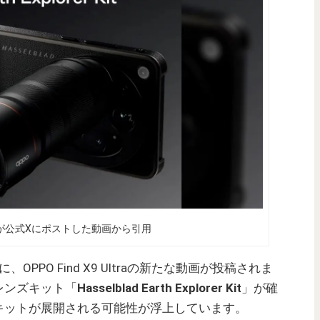
panが公式Xにポストした動画から引用
r）に、OPPO Find X9 Ultraの新たな動画が投稿されま
レンズキット「
Hasselblad Earth Explorer Kit
」が確
キットが展開される可能性が浮上しています。