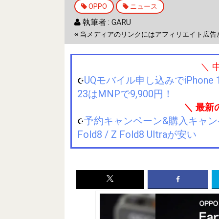
OPPO
ニュース
執筆者 :
GARU
※ 当メディアのリンクにはアフィリエイト広告
＼ 
UQモバイル申し込みでiPhone 1
☪️
23はMNPで9,900円！
＼ 最新
予約キャンペーン&購入キャンペーン&
☪️
Fold8 / Z Fold8 Ultraが安い