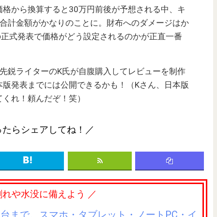
価格から換算すると30万円前後が予想される中、キ
と合計金額がかなりのことに。財布へのダメージはか
の正式発表で価格がどう設定されるのかが正直一番
aについては先鋭ライターのK氏が自腹購入してレビューを制作
本版発表までには公開できるかも！（Kさん、日本版
てくれ！頼んだぞ！笑）
ったらシェアしてね！／
割れや水没に備えよう ／
3台まで。スマホ・タブレット・ノートPC・イ