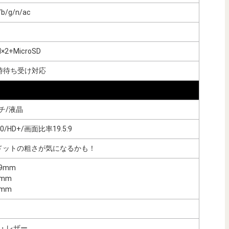
/b/g/n/ac
M×2+MicroSD
時待ち受け対応
ンチ/液晶
720/HD+/画面比率19.5:9
pi/ドットの粗さが気になるかも！
.9mm
6mm
2mm
・レザー