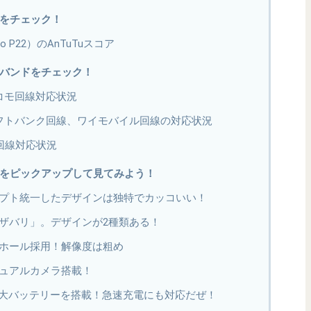
の性能をチェック！
elio P22）のAnTuTuスコア
の対応バンドをチェック！
oのドコモ回線対応状況
Proのソフトバンク回線、ワイモバイル回線の対応状況
のau回線対応状況
oの特徴をピックアップして見てみよう！
プト統一したデザインは独特でカッコいい！
ザバリ」。デザインが2種類ある！
ホール採用！解像度は粗め
ュアルカメラ搭載！
う超特大バッテリーを搭載！急速充電にも対応だぜ！