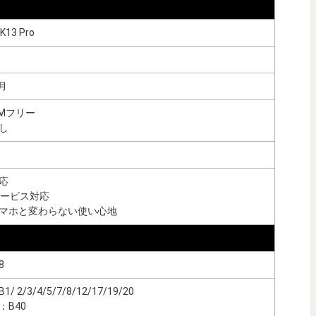
K13 Pro
9月
IMフリー
し
応
eサービス対応
マホと変わらない使い心地
8
B1/ 2/3/4/5/7/8/12/17/19/20
E：B40