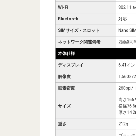
Wi-Fi
802.11 a
Bluetooth
対応
SIMサイズ・スロット
Nano SI
ネットワーク関連備考
2回線同
本体仕様
ディスプレイ
6.41イ
解像度
1,560×
画素密度
268p
高さ166
サイズ
横幅76.
厚さ14.
重さ
212g
ブラック