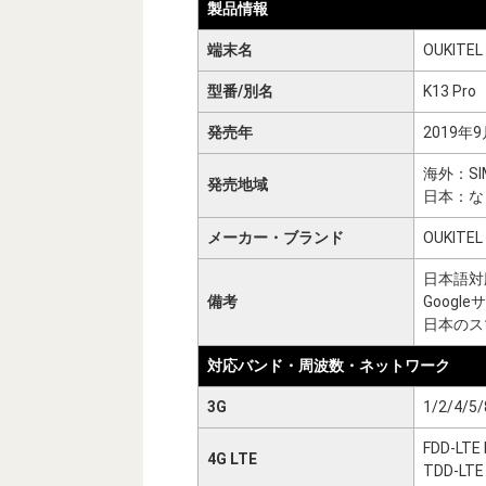
製品情報
端末名
OUKITEL 
型番/別名
K13 Pro
発売年
2019年
海外：S
発売地域
日本：な
メーカー・ブランド
OUKITEL
日本語対
備考
Googl
日本のス
対応バンド・周波数・ネットワーク
3G
1/2/4/5/
FDD-LTE 
4G LTE
TDD-LT