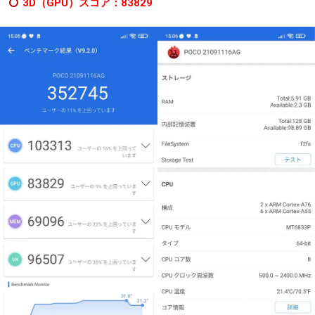
3D（GPU）スコア：83829