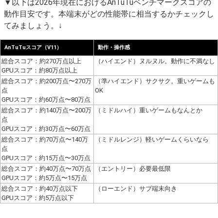
▼以下は2026年現在におけるAnTuTuベンチマークスコアの
動作目安です。本端末がどの性能帯に相当するかチェックし
てみましょう。↓
AnTuTuスコア（V11）
動作・操作感
総合スコア：約270万点以上
（ハイエンド）ヌルヌル。動作に不満なし
GPUスコア：約80万点以上
総合スコア：約200万点〜270万
（準ハイエンド）サクサク。重いゲームも
点
OK
GPUスコア：約60万点〜80万点
総合スコア：約140万点〜200万
（ミドルハイ）重いゲームもなんとか
点
GPUスコア：約30万点〜60万点
総合スコア：約70万点〜140万
（ミドルレンジ）軽いゲームくらいなら
点
GPUスコア：約15万点〜30万点
総合スコア：約40万点〜70万点
（エントリー）必要最低限
GPUスコア：約5万点〜15万点
総合スコア：約40万点以下
（ローエンド）サブ端末向き
GPUスコア：約5万点以下