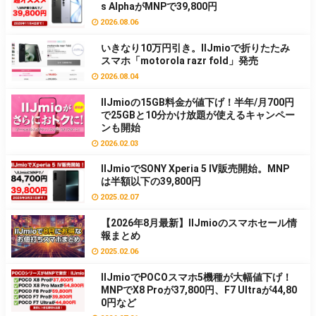
s AlphaがMNPで39,800円
2026.08.06
いきなり10万円引き。IIJmioで折りたたみ
スマホ「motorola razr fold」発売
2026.08.04
IIJmioの15GB料金が値下げ！半年/月700円
で25GBと10分かけ放題が使えるキャンペー
ンも開始
2026.02.03
IIJmioでSONY Xperia 5 Ⅳ販売開始。MNP
は半額以下の39,800円
2025.02.07
【2026年8月最新】IIJmioのスマホセール情
報まとめ
2025.02.06
IIJmioでPOCOスマホ5機種が大幅値下げ！
MNPでX8 Proが37,800円、F7 Ultraが44,80
0円など