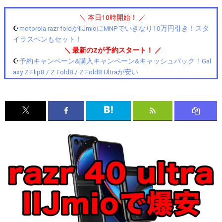
＼ 本日10時開始！ ／
☪️
motorola razr foldがIIJmioにMNPでいきなり10万円引き！スタ
イラスペンもセット！
＼ 最新のZが予約スタート！ ／
☪️
予約キャンペーン&購入キャンペーン&キャッシュバック！Gal
axy Z Flip8 / Z Fold8 / Z Fold8 Ultraが安い