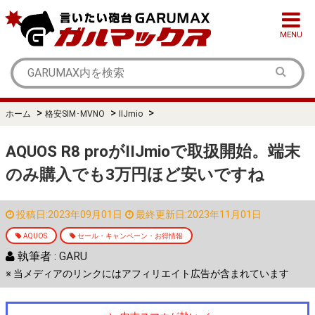
MENU
>
>
>
ホーム
格安SIM･MVNO
IIJmio
AQUOS R8 proがIIJmioで取扱開始。端末
のみ購入でも3万円ほど安いですね
投稿日:2023年09月01日
最終更新日:2023年11月01日
AQUOS
セール・キャンペーン・お得情報
執筆者 :
GARU
※ 当メディアのリンクにはアフィリエイト広告が含まれています