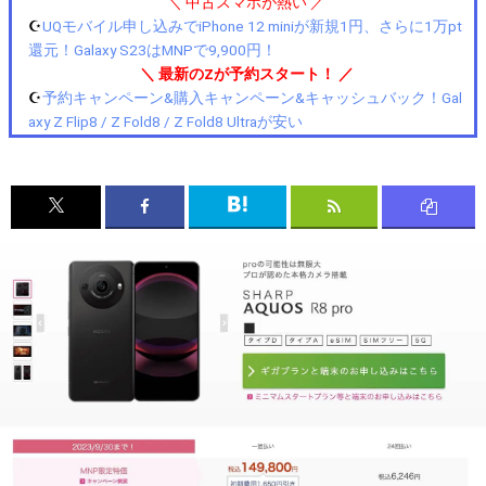
＼ 中古スマホが熱い ／
☪️
UQモバイル申し込みでiPhone 12 miniが新規1円、さらに1万pt
還元！Galaxy S23はMNPで9,900円！
＼ 最新のZが予約スタート！ ／
☪️
予約キャンペーン&購入キャンペーン&キャッシュバック！Gal
axy Z Flip8 / Z Fold8 / Z Fold8 Ultraが安い