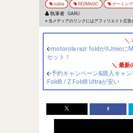
nubia
REDMAGIC
ゲーミング
執筆者 :
GARU
※ 当メディアのリンクにはアフィリエイト広告
＼
motorola razr foldが
☪️
セット！
＼ 最新
予約キャンペーン&購入キャンペーン&
☪️
Fold8 / Z Fold8 Ultraが安い