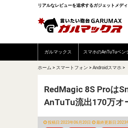
リアルなレビューを追求するガジェットメディ
ガルマックス
スマホのAnTuTuベ
ホーム
>
スマートフォン
>
Androidスマホ
>
RedMagic 8S ProはS
AnTuTu流出170万
投稿日:2023年06月20日
最終更新日:2023