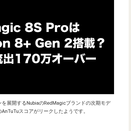
開するNubiaのRedMagicブランドの次期モデ
のAnTuTuスコアがリークしたようです。