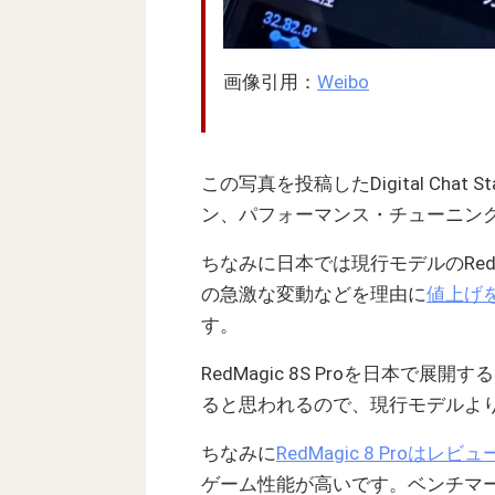
画像引用：
Weibo
この写真を投稿したDigital Cha
ン、パフォーマンス・チューニン
ちなみに日本では現行モデルのRedM
の急激な変動などを理由に
値上げ
す。
RedMagic 8S Proを日本
ると思われるので、現行モデルよ
ちなみに
RedMagic 8 Proはレビ
ゲーム性能が高いです。ベンチマ