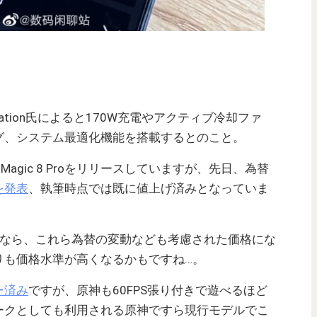
t Station氏によると170W充電やアクティブ冷却ファ
グ、システム最適化機能を搭載するとのこと。
agic 8 Proをリリースしていますが、先日、為替
を発表
、執筆時点では既に値上げ済みとなっていま
で展開するなら、これら為替の変動なども考慮された価格にな
りも価格水準が高くなるかもですね…。
ュー済み
ですが、原神も60FPS張り付きで遊べるほど
ークとしても利用される原神ですら現行モデルでこ