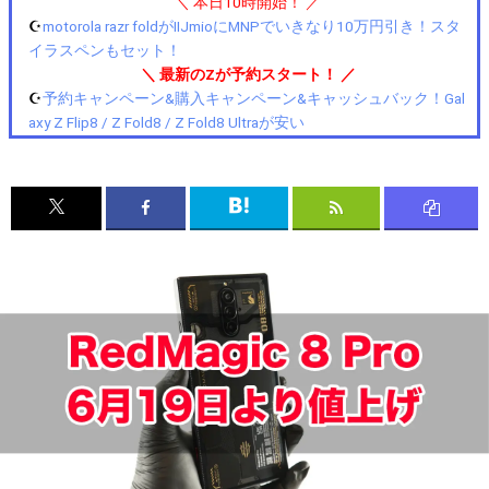
＼ 本日10時開始！ ／
☪️
motorola razr foldがIIJmioにMNPでいきなり10万円引き！スタ
イラスペンもセット！
＼ 最新のZが予約スタート！ ／
☪️
予約キャンペーン&購入キャンペーン&キャッシュバック！Gal
axy Z Flip8 / Z Fold8 / Z Fold8 Ultraが安い