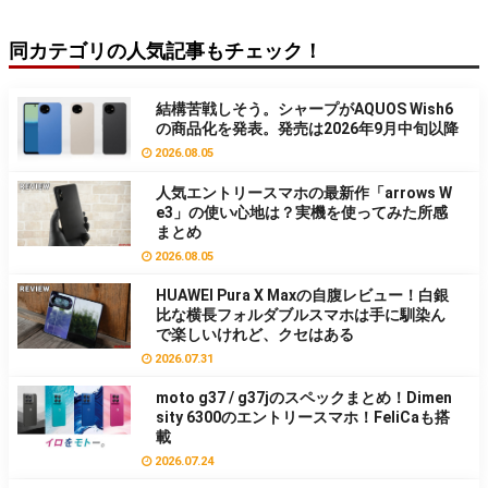
同カテゴリの人気記事もチェック！
結構苦戦しそう。シャープがAQUOS Wish6
の商品化を発表。発売は2026年9月中旬以降
2026.08.05
人気エントリースマホの最新作「arrows W
e3」の使い心地は？実機を使ってみた所感
まとめ
2026.08.05
HUAWEI Pura X Maxの自腹レビュー！白銀
比な横長フォルダブルスマホは手に馴染ん
で楽しいけれど、クセはある
2026.07.31
moto g37 / g37jのスペックまとめ！Dimen
sity 6300のエントリースマホ！FeliCaも搭
載
2026.07.24