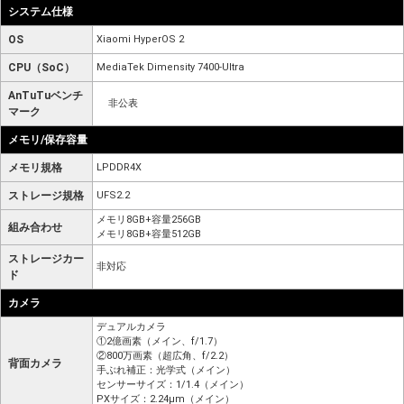
システム仕様
OS
Xiaomi HyperOS 2
CPU（SoC）
MediaTek Dimensity 7400-Ultra
AnTuTuベンチ
非公表
マーク
メモリ/保存容量
メモリ規格
LPDDR4X
ストレージ規格
UFS2.2
メモリ8GB+容量256GB
組み合わせ
メモリ8GB+容量512GB
ストレージカー
非対応
ド
カメラ
デュアルカメラ
①2億画素（メイン、f/1.7）
②800万画素（超広角、f/2.2）
背面カメラ
手ぶれ補正：光学式（メイン）
センサーサイズ：1/1.4（メイン）
PXサイズ：2.24μm（メイン）