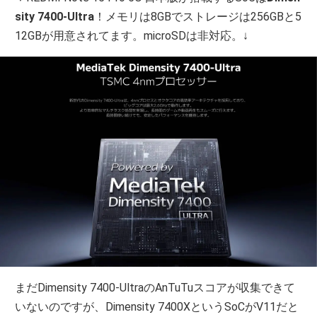
sity 7400‐Ultra
！メモリは8GBでストレージは256GBと5
12GBが用意されてます。microSDは非対応。↓
まだDimensity 7400‐UltraのAnTuTuスコアが収集できて
いないのですが、Dimensity 7400XというSoCがV11だと