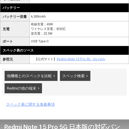
バッテリー
バッテリー容量
6,300mAh
有線充電：45W
充電
ワイヤレス充電：非対応
逆充電：22.5W
ポート
USB Type-C
スペック表のソース
参照元
【公式サイト】
Redmi Note 15 Pro 5G ‐ mi.com
他機種とのスペックを比較
スペック検索
Redmiの他の端末
スペック表に関する免責事項
Redmi Note 15 Pro 5G 日本版の対応バン