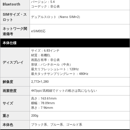
バージョン：5.4
Bluetooth
コーデック：非公表
SIMサイズ・ス
デュアルスロット（Nano SIM×2）
ロット
ネットワーク関
eSIM対応
連備考
本体仕様
サイズ：6.83インチ
材質：有機EL
画面占有率：非公表
ディスプレイ
形状：パンチホール（中央）
最大リフレッシュレート：120Hz
最大タッチサンプリングレート：480Hz
解像度
2,772×1,280
画素密度
447ppi/高精細でドットの粗さは気にならない
高さ：163.61mm
サイズ
横幅：78.09mm
厚さ：7.96mm
重さ
200g
本体色
ブラック系、ブルー系、ゴールド系