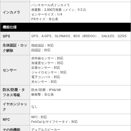
パンチホール式インカメラ
画素数：2,000万画素（メイン、f/2.2）
インカメラ
センサーサイズ：1/4
PXサイズ：非公表
機能仕様
GPS
GPS、A-GPS、GLONASS、BDS（BEIDOU）、GALILEO、QZSS
生体認証・ロッ
指紋認証：対応
顔認証：対応
ク解除
赤外線センサー：対応
加速度センサー：対応
近接センサー：対応
センサー
ジャイロセンサー：対応
電子コンパス：対応
光センサー：対応
防水/防塵・タ
防水/防塵：IP66/68
耐衝撃：非公表
フネス等級
イヤホンジャッ
なし
ク
NFC：対応
NFC
FeliCa/おサイフケータイ：対応
その他機能
デュアルスピーカー