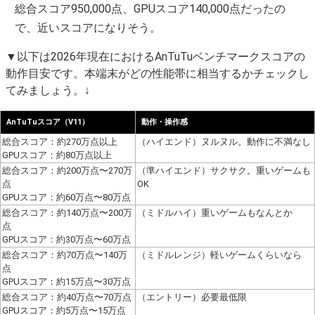
総合スコア950,000点、GPUスコア140,000点だったの
で、近いスコアになりそう。
▼以下は2026年現在におけるAnTuTuベンチマークスコアの
動作目安です。本端末がどの性能帯に相当するかチェックし
てみましょう。↓
AnTuTuスコア（V11）
動作・操作感
総合スコア：約270万点以上
（ハイエンド）ヌルヌル。動作に不満なし
GPUスコア：約80万点以上
総合スコア：約200万点〜270万
（準ハイエンド）サクサク。重いゲームも
点
OK
GPUスコア：約60万点〜80万点
総合スコア：約140万点〜200万
（ミドルハイ）重いゲームもなんとか
点
GPUスコア：約30万点〜60万点
総合スコア：約70万点〜140万
（ミドルレンジ）軽いゲームくらいなら
点
GPUスコア：約15万点〜30万点
総合スコア：約40万点〜70万点
（エントリー）必要最低限
GPUスコア：約5万点〜15万点