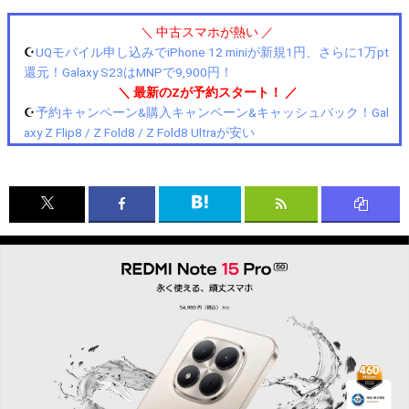
＼ 中古スマホが熱い ／
☪️
UQモバイル申し込みでiPhone 12 miniが新規1円、さらに1万pt
還元！Galaxy S23はMNPで9,900円！
＼ 最新のZが予約スタート！ ／
☪️
予約キャンペーン&購入キャンペーン&キャッシュバック！Gal
axy Z Flip8 / Z Fold8 / Z Fold8 Ultraが安い