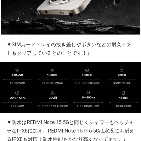
▼SIMカードトレイの抜き差しやボタンなどの耐久テス
トもクリアしているとのことです！↓
▼防水はREDMI Note 15 5Gと同じくシャワーもヘッチャ
ラなIPX6に加え、REDMI Note 15 Pro 5Gは水没にも耐え
るIPX8も対応！防水性能もかなり高くなってます。↓