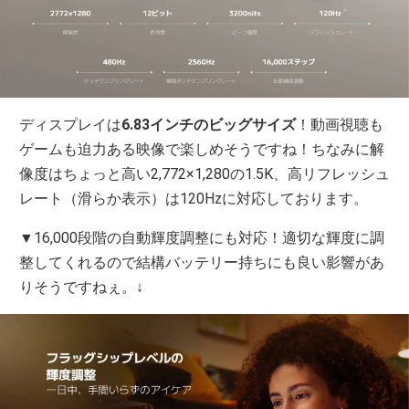
ディスプレイは
6.83インチのビッグサイズ
！動画視聴も
ゲームも迫力ある映像で楽しめそうですね！ちなみに解
像度はちょっと高い2,772×1,280の1.5K、高リフレッシュ
レート（滑らか表示）は120Hzに対応しております。
▼16,000段階の自動輝度調整にも対応！適切な輝度に調
整してくれるので結構バッテリー持ちにも良い影響があ
りそうですねぇ。↓