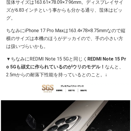
筺体サイズは163.61×78.09×7.96mm。ディスプレイサイ
ズが6.83インチという事からも分かる通り、筺体はビッ
グ。
ちなみにiPhone 17 Pro Maxは163.4×78×8.75mmなので縦
横のサイズは本機のほうがデッカイので、手の小さい方
は扱いづらいかも。
▼ちなみにREDMI Note 15 5Gと同じく
REDMI Note 15 Pr
o 5Gも頑丈に作られているのがウリのモデル！
なんと、
2.5mからの耐落下性能を持っているとのこと。↓