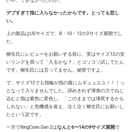
いや、できなかったのか。
デブすぎて指に入らなかったからです。とっても悲し
い。
上の製品はUSサイズで、8・10・12の3サイズ展開でし
た。
柳生氏にレビューをお願いする前に、実はサイズ12の安
いリングを買って「入るかな？」とコソコソ試してたん
です。柳生氏には言ってません。秘密ですよ。
で、サイズ12でも指輪が指の腹にムギュュユユ！！！っ
となって入りませんでした。諦めきれず渾身の力でねじ
込むと指は紫色に変色し、「このままでは壊死するかも
しれない」と危機感を覚え、泣く泣く柳生氏にお願いし
たという訳です。
一方でRingConn Gen 2は
なんと6〜14の9サイズ展開
で