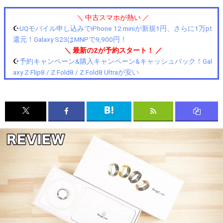
＼ 中古スマホが熱い ／
☪️
UQモバイル申し込みでiPhone 12 miniが新規1円、さらに1万pt
還元！Galaxy S23はMNPで9,900円！
＼ 最新のZが予約スタート！ ／
☪️
予約キャンペーン&購入キャンペーン&キャッシュバック！Gal
axy Z Flip8 / Z Fold8 / Z Fold8 Ultraが安い