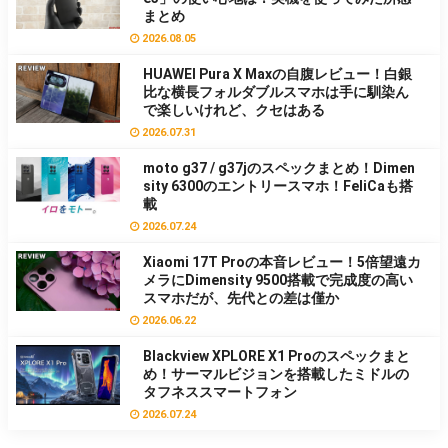
まとめ
2026.08.05
HUAWEI Pura X Maxの自腹レビュー！白銀
比な横長フォルダブルスマホは手に馴染ん
で楽しいけれど、クセはある
2026.07.31
moto g37 / g37jのスペックまとめ！Dimen
sity 6300のエントリースマホ！FeliCaも搭
載
2026.07.24
Xiaomi 17T Proの本音レビュー！5倍望遠カ
メラにDimensity 9500搭載で完成度の高い
スマホだが、先代との差は僅か
2026.06.22
Blackview XPLORE X1 Proのスペックまと
め！サーマルビジョンを搭載したミドルの
タフネススマートフォン
2026.07.24