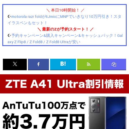
＼ 本日10時開始！ ／
☪️
motorola razr foldがIIJmioにMNPでいきなり10万円引き！スタ
イラスペンもセット！
＼ 最新のZが予約スタート！ ／
☪️
予約キャンペーン&購入キャンペーン&キャッシュバック！Gal
axy Z Flip8 / Z Fold8 / Z Fold8 Ultraが安い