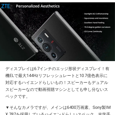
ディスプレイは6.7インチのエッジ形状ディスプレイ！有
機ELで最大144Hzリフレッシュレートと10.7億色表示に
対応するハイエンドらしいもの！スピーカーもデュアル
スピーカーなので動画視聴マシンとしても申し分ないス
ペックです。
▼そんなカメラですが、メインは6400万画素、Sony製IM
X 787を採用しているハイエンドらしいスペック。光学手