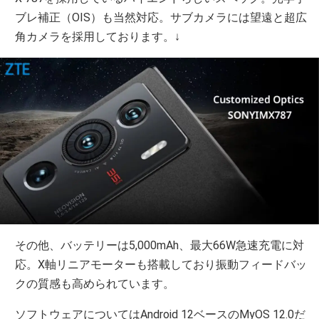
ブレ補正（OIS）も当然対応。サブカメラには望遠と超広
角カメラを採用しております。↓
その他、バッテリーは5,000mAh、最大66W急速充電に対
応。X軸リニアモーターも搭載しており振動フィードバッ
クの質感も高められています。
ソフトウェアについてはAndroid 12ベースのMyOS 12.0だ