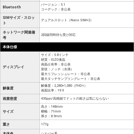
バージョン：5.1
Bluetooth
コーデック：非公表
SIMサイズ・スロッ
デュアルスロット（Nano SIM×2）
ト
ネットワーク関連備
2回線同時待ち受け対応
考
本体仕様
サイズ：5.8インチ
材質：IGZO液晶
画面占有率：非公表
ディスプレイ
形状：ノッチ（水滴）
最大リフレッシュレート：非公表
最大タッチサンプリングレート：非公表
解像度：2,280×1,080（FHD+）
解像度
画面比率：19:9
画素密度
435ppi/高精細でドットの粗さは気にならない
高さ：148mm
サイズ
横幅：71mm
厚さ：8.9mm
重さ
177g
本体色
シルバー系