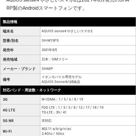
RP製のAndroidスマートフォンです。
製品情報
端末名
AQUOS sense4 やさしいスマホ2
型番/別名
SH-M15PS
発売年
2021年8月
発売地域
日本：SIMフリー
メーカー・ブランド
SHARP
イオンモバイル専売モデル
備考
AQUOS Sense4の姉妹品
対応バンド・周波数・ネットワーク
3G
W-CDMA：1 / 5 / 6 / 8 / 19
FDD LTE：1 / 3 / 5 / 8 / 12 / 17 / 18 / 19
4G LTE
TD-LTE：39 / 41
5G NR
非対応
802.11 a/b/g/n/ac
Wi-Fi
2.4Ghz / 5Ghz