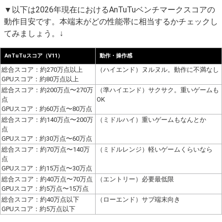
▼以下は2026年現在におけるAnTuTuベンチマークスコアの
動作目安です。本端末がどの性能帯に相当するかチェックし
てみましょう。↓
AnTuTuスコア（V11）
動作・操作感
総合スコア：約270万点以上
（ハイエンド）ヌルヌル。動作に不満なし
GPUスコア：約80万点以上
総合スコア：約200万点〜270万
（準ハイエンド）サクサク。重いゲームも
点
OK
GPUスコア：約60万点〜80万点
総合スコア：約140万点〜200万
（ミドルハイ）重いゲームもなんとか
点
GPUスコア：約30万点〜60万点
総合スコア：約70万点〜140万
（ミドルレンジ）軽いゲームくらいなら
点
GPUスコア：約15万点〜30万点
総合スコア：約40万点〜70万点
（エントリー）必要最低限
GPUスコア：約5万点〜15万点
総合スコア：約40万点以下
（ローエンド）サブ端末向き
GPUスコア：約5万点以下