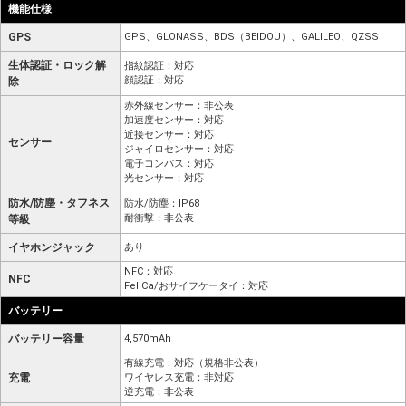
機能仕様
GPS
GPS、GLONASS、BDS（BEIDOU）、GALILEO、QZSS
生体認証・ロック解
指紋認証：対応
顔認証：対応
除
赤外線センサー：非公表
加速度センサー：対応
近接センサー：対応
センサー
ジャイロセンサー：対応
電子コンパス：対応
光センサー：対応
防水/防塵・タフネス
防水/防塵：IP68
耐衝撃：非公表
等級
イヤホンジャック
あり
NFC：対応
NFC
FeliCa/おサイフケータイ：対応
バッテリー
バッテリー容量
4,570mAh
有線充電：対応（規格非公表）
充電
ワイヤレス充電：非対応
逆充電：非公表