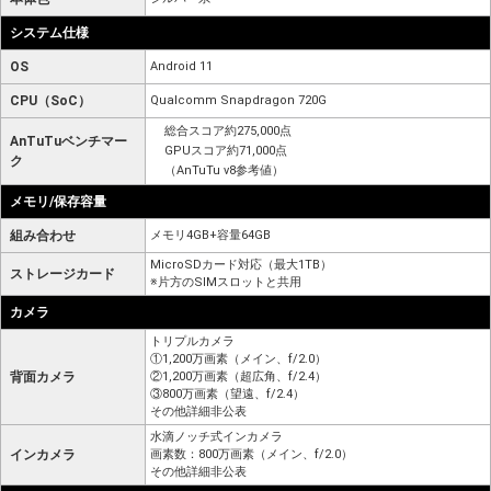
システム仕様
OS
Android 11
CPU（SoC）
Qualcomm Snapdragon 720G
総合スコア約275,000点
AnTuTuベンチマー
GPUスコア約71,000点
ク
（AnTuTu v8参考値）
メモリ/保存容量
組み合わせ
メモリ4GB+容量64GB
MicroSDカード対応（最大1TB）
ストレージカード
※片方のSIMスロットと共用
カメラ
トリプルカメラ
①1,200万画素（メイン、f/2.0）
背面カメラ
②1,200万画素（超広角、f/2.4）
③800万画素（望遠、f/2.4）
その他詳細非公表
水滴ノッチ式インカメラ
インカメラ
画素数：800万画素（メイン、f/2.0）
その他詳細非公表