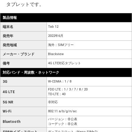
タブレットです。
製品情報
端末名
Tab 12
発売年
2022年6月
発売地域
海外：SIMフリー
メーカー・ブランド
Blackview
備考
4G LTE対応タブレット
対応バンド・周波数・ネットワーク
3G
W-CDMA：1 / 8
FDD LTE：1 / 3 / 7 / 8 / 20
4G LTE
TD-LTE：40
5G NR
非対応
Wi-Fi
802.11 a/b/g/n/ac
バージョン：非公表
Bluetooth
コーデック：非公表
デュアルスロット（Nano SIM×2）