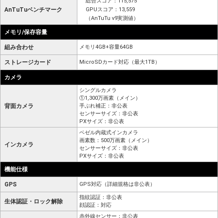
総合スコア：115,575
AnTuTuベンチマーク
GPUスコア：13,559
（AnTuTu v9実測値）
メモリ/保存容量
組み合わせ
メモリ4GB+容量64GB
ストレージカード
MicroSDカード対応（最大1TB）
カメラ
シングルカメラ
①1,300万画素（メイン）
背面カメラ
手ぶれ補正：非公表
センサーサイズ：非公表
PXサイズ：非公表
ベゼル内蔵式インカメラ
画素数：500万画素（メイン）
インカメラ
センサーサイズ：非公表
PXサイズ：非公表
機能仕様
GPS
GPS対応（詳細規格は非公表）
指紋認証：非公表
生体認証・ロック解除
顔認証：対応
赤外線センサー：非公表