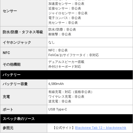
加速度センサー：非公表
近接センサー：非公表
センサー
ジャイロセンサー：非公表
電子コンパス：非公表
光センサー：非公表
防水/防塵：非公表
防水/防塵・タフネス等級
耐衝撃：非公表
イヤホンジャック
なし
NFC：非公表
NFC
FeliCa/おサイフケータイ：非対応
デュアルスピーカー搭載
その他機能
外付けキーボード対応
バッテリー
バッテリー容量
6,580mAh
有線充電：対応（規格非公表）
充電
ワイヤレス充電：非公表
逆充電：非公表
ポート
USB Type-C
スペック表のソース
参照元
【公式サイト】
Blackview Tab 12 – blackview.hk