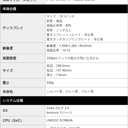
SIMサイズ・スロット
本体仕様
サイズ：10.1インチ
材質：液晶
画面占有率：80%
ディスプレイ
形状：ノッチなし
最大リフレッシュレート：非公表
最大タッチサンプリングレート：非公表
解像度：1,920×1,200（WUXGA）
解像度
画面比率：16:10
画素密度
224ppi/ドットの粗さが気になるかも
長辺：238.5mm
サイズ
短辺：157.45mm
厚さ：7.4mm
重さ
430g
本体色
シルバー系、グレー系、ブルー系
システム仕様
Doke OS_P 2.0
OS
Android 11ベース
CPU（SoC）
UNISOC SC9863A