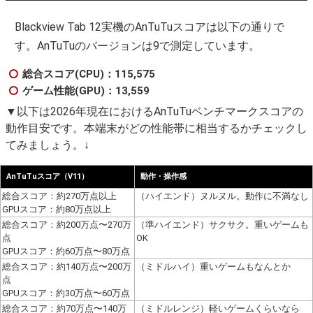
Blackview Tab 12実機のAnTuTuスコアは以下の通りで
す。AnTuTuのバージョンは9で測定しています。
総合スコア(CPU)：115,575
ゲーム性能(GPU)：13,559
▼以下は2026年現在におけるAnTuTuベンチマークスコアの
動作目安です。本端末がどの性能帯に相当するかチェックし
てみましょう。↓
AnTuTuスコア（V11）
動作・操作感
総合スコア：約270万点以上
（ハイエンド）ヌルヌル。動作に不満なし
GPUスコア：約80万点以上
総合スコア：約200万点〜270万
（準ハイエンド）サクサク。重いゲームも
点
OK
GPUスコア：約60万点〜80万点
総合スコア：約140万点〜200万
（ミドルハイ）重いゲームもなんとか
点
GPUスコア：約30万点〜60万点
総合スコア：約70万点〜140万
（ミドルレンジ）軽いゲームくらいなら