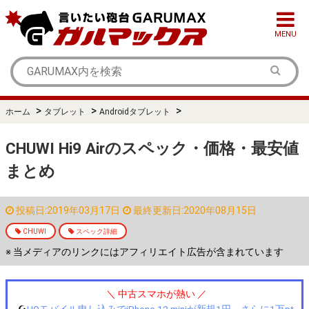
MENU
>
>
>
ホーム
タブレット
Androidタブレット
CHUWI Hi9 Airのスペック・価格・最安値
まとめ
投稿日:2019年03月17日
最終更新日:2020年08月15日
CHUWI
スペック詳細
※ 当メディアのリンクにはアフィリエイト広告が含まれています
＼ 中古スマホが熱い ／
☪️
UQモバイル申し込みでiPhone 12 miniが新規1円、さらに1万pt