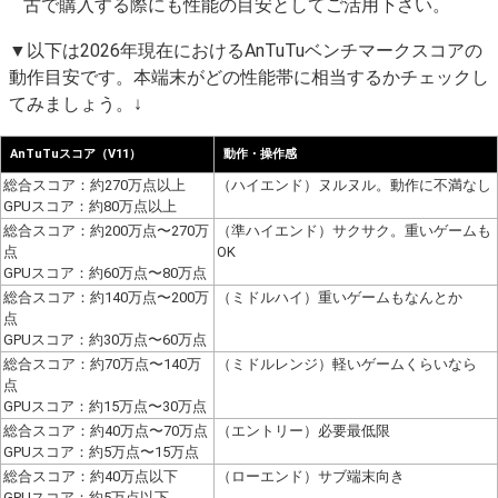
古で購入する際にも性能の目安としてご活用下さい。
▼以下は2026年現在におけるAnTuTuベンチマークスコアの
動作目安です。本端末がどの性能帯に相当するかチェックし
てみましょう。↓
AnTuTuスコア（V11）
動作・操作感
総合スコア：約270万点以上
（ハイエンド）ヌルヌル。動作に不満なし
GPUスコア：約80万点以上
総合スコア：約200万点〜270万
（準ハイエンド）サクサク。重いゲームも
点
OK
GPUスコア：約60万点〜80万点
総合スコア：約140万点〜200万
（ミドルハイ）重いゲームもなんとか
点
GPUスコア：約30万点〜60万点
総合スコア：約70万点〜140万
（ミドルレンジ）軽いゲームくらいなら
点
GPUスコア：約15万点〜30万点
総合スコア：約40万点〜70万点
（エントリー）必要最低限
GPUスコア：約5万点〜15万点
総合スコア：約40万点以下
（ローエンド）サブ端末向き
GPUスコア：約5万点以下