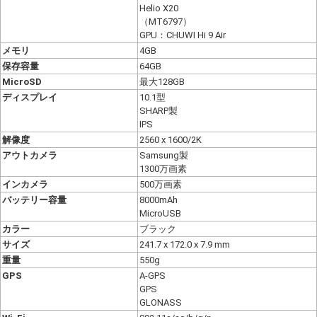
Helio X20
（MT6797）
GPU：CHUWI Hi 9 Air
メモリ
4GB
保存容量
64GB
MicroSD
最大128GB
ディスプレイ
10.1型
SHARP製
IPS
解像度
2560 x 1600/2K
アウトカメラ
Samsung製
1300万画素
インカメラ
500万画素
バッテリー容量
8000mAh
MicroUSB
カラー
ブラック
サイズ
241.7 x 172.0 x 7.9 mm
重量
550g
GPS
A-GPS
GPS
GLONASS