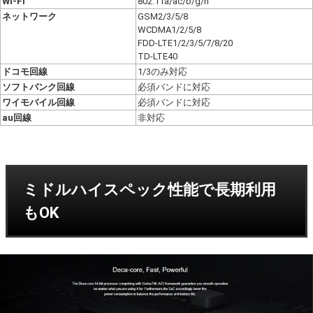
Wi-Fi
802.11a/ac/b/g/n
ネットワーク
GSM2/3/5/8
WCDMA1/2/5/8
FDD-LTE1/2/3/5/7/8/20
TD-LTE40
ドコモ回線
1/3のみ対応
ソフトバンク回線
必須バンドに対応
ワイモバイル回線
必須バンドに対応
au回線
非対応
ミドルハイスペック性能で長期利用
もOK