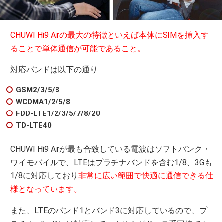
CHUWI Hi9 Airの最大の特徴といえば本体にSIMを挿入す
ることで単体通信が可能であること。
対応バンドは以下の通り
GSM
2/3/5/8
WCDMA
1/2/5/8
FDD-LTE
1/2/3/5/7/8/20
TD-LTE
40
CHUWI Hi9 Airが最も合致している電波はソフトバンク・
ワイモバイルで、LTEはプラチナバンドを含む1/8、3Gも
1/8に対応しており
非常に広い範囲で快適に通信できる仕
様となっています。
また、LTEのバンド1とバンド3に対応しているので、プ