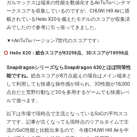
ガルマックスは端末の性能を数値化するAnTuTuベンチマ
ークスコアを収集しているのですが、CHUWI Hi9 Airに搭
載されているHelio X20を備えたモデルのスコアが収集済
みでしたので参考に引っ張ってきました。
▼※AnTuTuバージョン7世代のスコアです↓
Helio X20：総合スコアが83298点、3Dスコアが18998点
SnapdragonシリーズならSnapdragon 630とほぼ同等性
能ですね。
総合スコアが8万点超えの場合はメイン端末と
して利用しても快適な操作感が得られ、3D性能が18,000
点台だと荒野行動など3Dを多用するゲームでも快適レベ
ルで遊べます。
以下は市場で現時点で主流となっているSoCの平均スコ
アです。記事が古くなっても現時点のリアルタイムで主
流のSoC性能と比較出来るので、今後CHUWI Hi9 Airを中