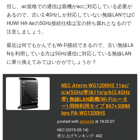
但し、ac規格での通信は親機がacに対応している必要が
あるので、古い2.4GHzしか対応していない無線LANではC
HUWI Hi9 Airの5GHz接続仕様は宝の持ち腐れとなるので
注意しましょう。
最近は何でもかんでもWi-Fi接続できるので、古い無線LA
Nを利用している方は5GHz通信に対応している無線LAN
に乗り換えてみてはいかがでしょうか？
NEC Aterm WG1200HS 11ac/
n/a(5GHz帯)&11n/g/b(2.4GHz
帯) 無線LAN親機(Wi-Fiルータ
ー) 同時利用タイプ 867+300M
bps PA-WG1200HS
posted with
amazlet
at 18.05.07
NEC (2015-05-14)
売り上げランキング: 402