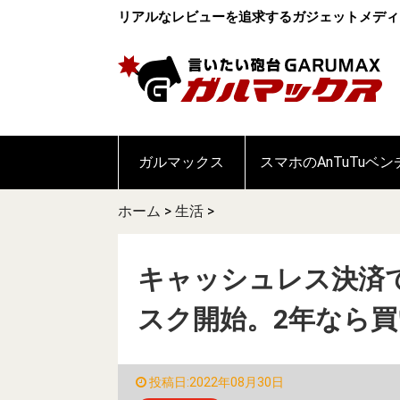
リアルなレビューを追求するガジェットメディ
ガルマックス
スマホのAnTuTuベ
ホーム
>
生活
>
キャッシュレス決済で
スク開始。2年なら
投稿日:2022年08月30日