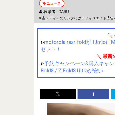
ニュース
執筆者 :
GARU
※ 当メディアのリンクにはアフィリエイト広告
＼
motorola razr foldが
☪️
セット！
＼ 最新
予約キャンペーン&購入キャンペーン&
☪️
Fold8 / Z Fold8 Ultraが安い