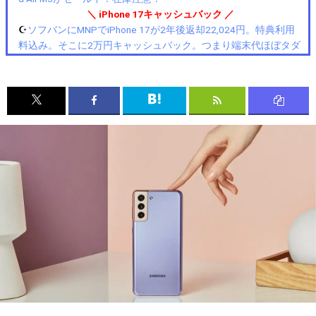
＼ iPhone 17キャッシュバック ／
☪️
ソフバンにMNPでiPhone 17が2年後返却22,024円。特典利用
料込み。そこに2万円キャッシュバック。つまり端末代ほぼタダ