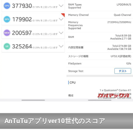
AnTuTuアプリver10世代のスコア