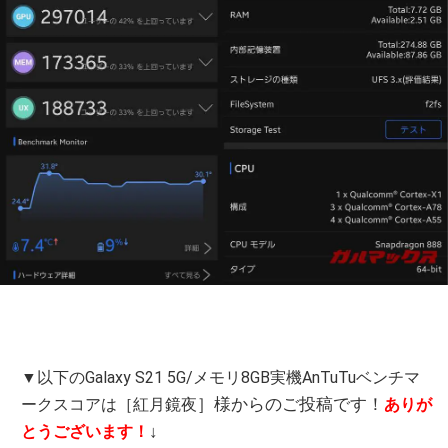
▼以下のGalaxy S21 5G/メモリ8GB実機AnTuTuベンチマ
］様からのご投稿です！
ークスコアは［紅月鏡夜
ありが
↓
とうございます！