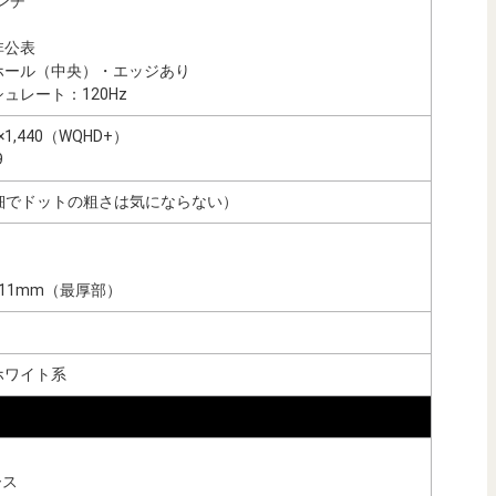
ンチ
非公表
ホール（中央）・エッジあり
ュレート：120Hz
×1,440（WQHD+）
9
高精細でドットの粗さは気にならない）
-11mm（最厚部）
ホワイト系
ース