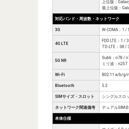
上位版：Galaxy
最上位版：Galaxy
対応バンド・周波数・ネットワーク
3G
W-CDMA：1 / 
FDD LTE：1 / 3 / 
4G LTE
TD-LTE：38 / 39
Sub6：n78 / n
5G NR
ミリ波：n257
Wi-Fi
802.11 a/b/g/
Bluetooth
5.2
SIMサイズ・スロット
シングルスロット
ネットワーク関連備考
デュアルSIM
本体仕様