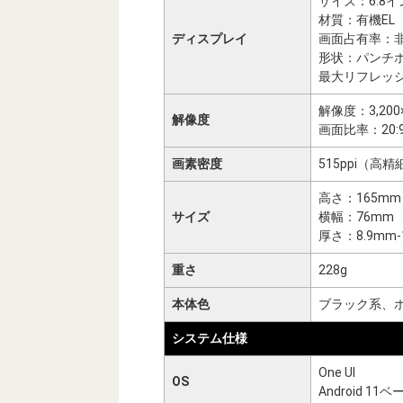
サイズ：6.8イ
材質：有機EL
ディスプレイ
画面占有率：
形状：パンチ
最大リフレッシ
解像度：3,200
解像度
画面比率：20:
画素密度
515ppi（
高さ：165mm
サイズ
横幅：76mm
厚さ：8.9mm
重さ
228g
本体色
ブラック系、
システム仕様
One UI
OS
Android 11ベ