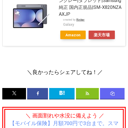
ングレー|タブレット|Samsung
純正 国内正規品|SM-X820NZA
AXJP
created by
Rinker
Galaxy
Amazon
楽天市場
＼良かったらシェアしてね！／
＼ 画面割れや水没に備えよう ／
【モバイル保険】月額700円で3台まで。スマ