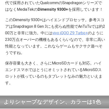
代で採用されていたQualcommのSnapdragonシリーズで
はなくMediaTekの
Dimensity 9300+
を採用しています！
このDimensity 9300+はハイエンドプロセッサ。参考スコ
アはSnapdragon 8 Gen 3にも劣らぬ性能でAnTuTuでは約2
00万と非常に強力。中には
vivo iQOO Z9 Turbo+
のように
230万点オーバーの機種もあるくらいなので、非常に高い
性能となっています。これならゲームもサクサク遊べそ
うですね。
保存容量も大きく、さらにMicroSDカードも対応。ハイ
エンドスマホではとうにオミットされているMicroSDス
ロットが残っているのもタブレットなみの魅力といえま
す。
よりシャープなデザイン、カラーは1色