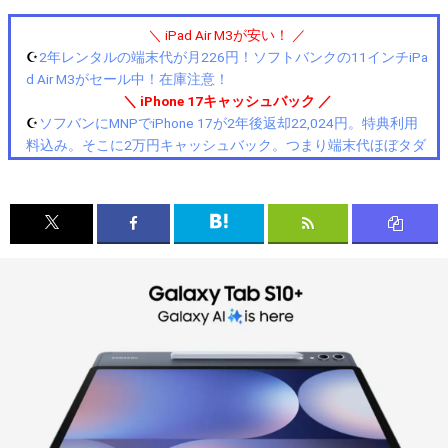
＼ iPad Air M3が安い！ ／
☪️
2年レンタルの端末代が月226円！ソフトバンクの11インチiPa
d Air M3がセール中！在庫注意！
＼ iPhone 17キャッシュバック ／
☪️
ソフバンにMNPでiPhone 17が2年後返却22,024円。特典利用
料込み。そこに2万円キャッシュバック。つまり端末代ほぼタダ