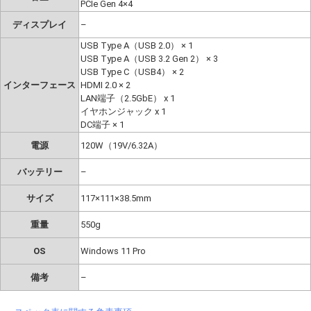
PCIe Gen 4×4
ディスプレイ
–
USB Type A（USB 2.0） × 1
USB Type A（USB 3.2 Gen 2） × 3
USB Type C（USB4） × 2
インターフェース
HDMI 2.0 × 2
LAN端子（2.5GbE） x 1
イヤホンジャック x 1
DC端子 × 1
電源
120W（19V/6.32A）
バッテリー
–
サイズ
117×111×38.5mm
重量
550g
OS
Windows 11 Pro
備考
–