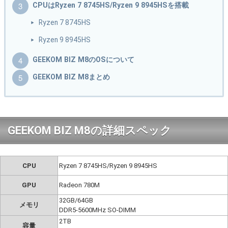
CPUはRyzen 7 8745HS/Ryzen 9 8945HSを搭載
Ryzen 7 8745HS
Ryzen 9 8945HS
GEEKOM BIZ M8のOSについて
GEEKOM BIZ M8まとめ
GEEKOM BIZ M8の詳細スペック
CPU
Ryzen 7 8745HS/Ryzen 9 8945HS
GPU
Radeon 780M
32GB/64GB
メモリ
DDR5-5600MHz SO-DIMM
2TB
容量