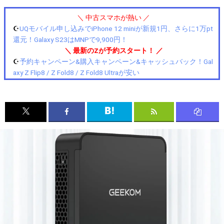
＼ 中古スマホが熱い ／
☪️
UQモバイル申し込みでiPhone 12 miniが新規1円、さらに1万pt
還元！Galaxy S23はMNPで9,900円！
＼ 最新のZが予約スタート！ ／
☪️
予約キャンペーン&購入キャンペーン&キャッシュバック！Gal
axy Z Flip8 / Z Fold8 / Z Fold8 Ultraが安い