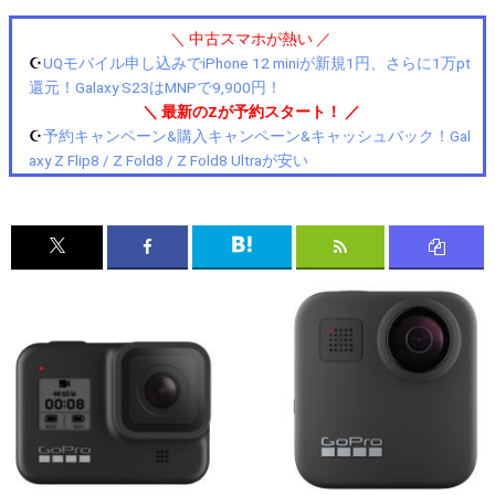
＼ 中古スマホが熱い ／
☪️
UQモバイル申し込みでiPhone 12 miniが新規1円、さらに1万pt
還元！Galaxy S23はMNPで9,900円！
＼ 最新のZが予約スタート！ ／
☪️
予約キャンペーン&購入キャンペーン&キャッシュバック！Gal
axy Z Flip8 / Z Fold8 / Z Fold8 Ultraが安い