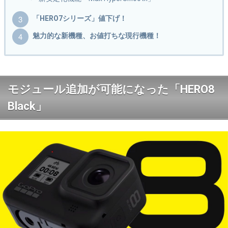
「HERO7シリーズ」値下げ！
魅力的な新機種、お値打ちな現行機種！
モジュール追加が可能になった「HERO8
Black」