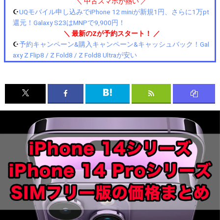
＼ 中古スマホが熱い ／
☪️
UQモバイル申し込みでiPhone 12 miniが新規1円、さらに1万pt
還元！Galaxy S23はMNPで9,900円！
＼ 最新のZが予約スタート！ ／
☪️
予約キャンペーン&購入キャンペーン&キャッシュバック！Gal
axy Z Flip8 / Z Fold8 / Z Fold8 Ultraが安い