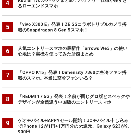
REDMI 17のスペックまとめ！バッテリー仕様が凄すぎ
4
るローエンドスマホ
「vivo X300 E」発表！ZEISSコラボトリプルカメラ搭
5
載のSnapdragon 8 Gen 5スマホ！
人気エントリースマホの最新作「arrows We3」の使い
6
心地は？実機を使ってみた所感まとめ
「OPPO K15」発表！Dimensity 7360に空冷ファン搭
7
載のスマホ…本当に空冷ファンいる？
「REDMI 17 5G」発表！名前が同じグロ版とスペックや
8
デザインが全然違う中国版のエントリースマホ
ゲオモバイルHAPPYセール開始！UQモバイル申し込み
9
でiPhone 12が1円+1万円分のpt還元、Galaxy S23が9,
900円