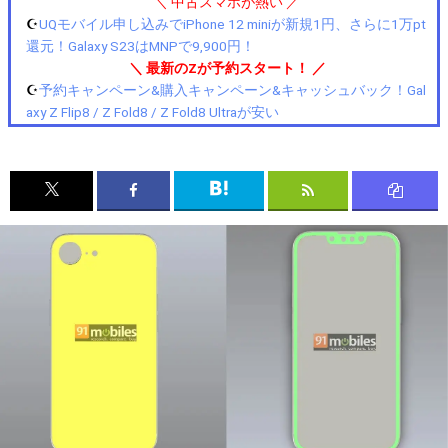
＼ 中古スマホが熱い ／
☪️
UQモバイル申し込みでiPhone 12 miniが新規1円、さらに1万pt
還元！Galaxy S23はMNPで9,900円！
＼ 最新のZが予約スタート！ ／
☪️
予約キャンペーン&購入キャンペーン&キャッシュバック！Gal
axy Z Flip8 / Z Fold8 / Z Fold8 Ultraが安い