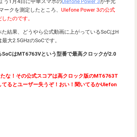
きょう1月4日に中華スマホの
Ulefone Power 3
が手元
チマークを測定したところ、
Ulefone Power 3の公式
だしたのです。
た結果、どうやら公式動画に上がっているSoCはH
数は最大2.5GHzのSoCです。
oCはMT6763Vという型番で最高クロックが2.0
かしたな！その公式スコアは高クロック版のMT6763T
てるとユーザー失うぞ！おい！聞いてるかUlefon