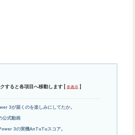
クすると各項目へ移動します
[
]
非表示
Power 3が届くのを楽しみにしてたか。
 3の公式動画
Power 3の実機AnTuTuスコア。