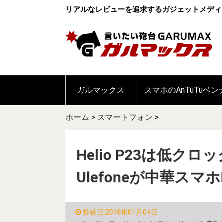
リアルなレビューを追求するガジェットメディ
ガルマックス
スマホのAnTuTuベ
ホーム
>
スマートフォン
>
Helio P23は低クロ
Ulefoneが中華スマ
投稿日:2018年01月04日