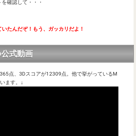
トを確認して・・・
ていたんだぞ！もう、ガッカリだよ！
 3の公式動画
9365点、3Dスコアが12309点。他で挙がっているM
ています。↓