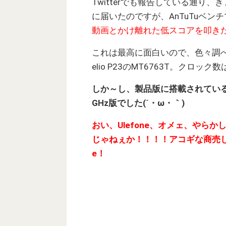
Twitterでも報告している通り、
に届いたのですが、AnTuTuベン
動画とかけ離れた低スコアを叩き
これは最高に面白いので、色々調べ
elio P23のMT6763T。クロック
しか～し、製品版に搭載されているS
GHz版でした(´・ω・｀)
おい、Ulefone、オメェ、やら
じゃねぇか！！！！アコギな商売し
e！