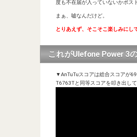
度も不在届が入っていないかポス
まぁ、嘘なんだけど。
とりあえず、そこそこ楽しみにし
これがUlefone Power
▼AnTuTuスコアは総合スコアが6
T6763Tと同等スコアを叩き出し