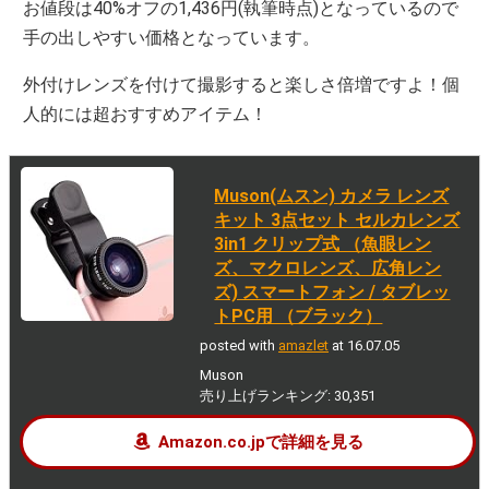
お値段は40%オフの1,436円(執筆時点)となっているので
手の出しやすい価格となっています。
外付けレンズを付けて撮影すると楽しさ倍増ですよ！個
人的には超おすすめアイテム！
Muson(ムスン) カメラ レンズ
キット 3点セット セルカレンズ
3in1 クリップ式 （魚眼レン
ズ、マクロレンズ、広角レン
ズ) スマートフォン / タブレッ
トPC用 （ブラック）
posted with
amazlet
at 16.07.05
Muson
売り上げランキング: 30,351
Amazon.co.jpで詳細を見る