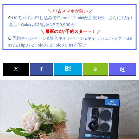
＼ 中古スマホが熱い ／
☪️
UQモバイル申し込みでiPhone 12 miniが新規1円、さらに1万pt
還元！Galaxy S23はMNPで9,900円！
＼ 最新のZが予約スタート！ ／
☪️
予約キャンペーン&購入キャンペーン&キャッシュバック！Gal
axy Z Flip8 / Z Fold8 / Z Fold8 Ultraが安い