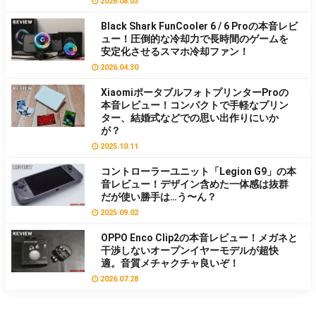
2026.08.03
Black Shark FunCooler 6 / 6 Proの本音レビ
ュー！圧倒的な冷却力で長時間のゲームを
安定化させるスマホ冷却ファン！
2026.04.30
XiaomiポータブルフォトプリンターProの
本音レビュー！コンパクトで手軽なプリン
ター、結婚式などでの思い出作りにいか
が？
2025.10.11
コントローラーユニット「Legion G9」の本
音レビュー！デザイン含めた一体感は抜群
だが使い勝手は…う〜ん？
2025.09.02
OPPO Enco Clip2の本音レビュー！メガネと
干渉しないオープンイヤーモデルが超快
適。音質メチャクチャ良いぞ！
2026.07.28