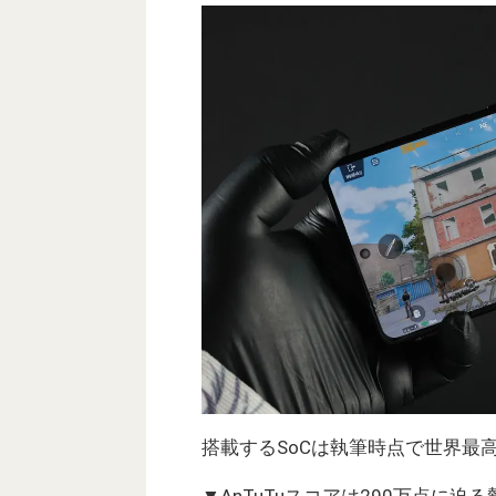
搭載するSoCは執筆時点で世界最
▼AnTuTuスコアは290万点に