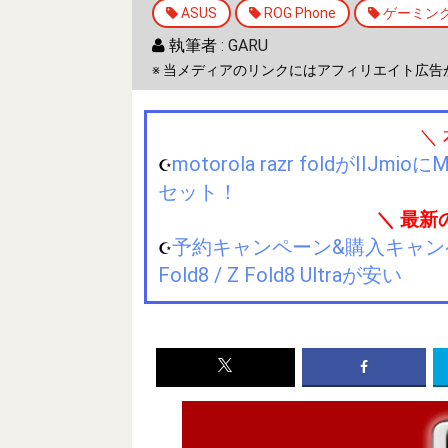
ASUS
ROG Phone
ゲーミン
執筆者 :
GARU
※ 当メディアのリンクにはアフィリエイト広告
＼
motorola razr foldが
☪️
セット！
＼ 最新
予約キャンペーン&購入キャンペーン&
☪️
Fold8 / Z Fold8 Ultraが安い