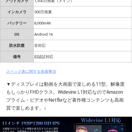
アウトカメラ
1,300万画素（メイン）
インカメラ
500万画素
バッテリー
8,000mAh
OS
Android 16
防水防塵
非対応
備考
顔認証対応
スペック表に関する免責事項
▼ディスプレイは動画を大画面で楽しめる11型。解像度
もしっかりFHDクラス。Widevine L1対応なのでAmazon
プライム・ビデオやNetflixなど著作権コンテンツも高画
質で楽しめます。↓