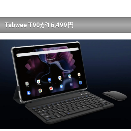
Tabwee T90が16,499円