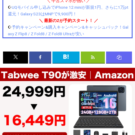
＼ 中古スマホが熱い ／
☪️
UQモバイル申し込みでiPhone 12 miniが新規1円、さらに1万pt
還元！Galaxy S23はMNPで9,900円！
＼ 最新のZが予約スタート！ ／
☪️
予約キャンペーン&購入キャンペーン&キャッシュバック！Gal
axy Z Flip8 / Z Fold8 / Z Fold8 Ultraが安い