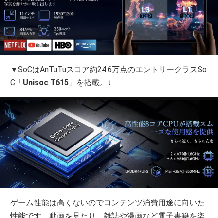
▼SoCはAnTuTuスコア約24.6万点のエントリークラスSo
C「
Unisoc T615
」を搭載。↓
ゲーム性能は高くないのでコンテンツ消費用途に向いた
性能です。動画を見たり、雑誌や漫画など電子書籍を楽