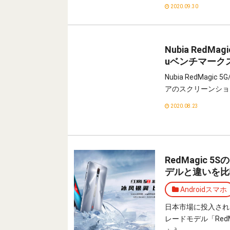
2020.09.30
Nubia RedMa
uベンチマーク
Nubia RedMagi
アのスクリーンショ
2020.08.23
RedMagic
デルと違いを比
Androidスマホ
日本市場に投入されたSn
レードモデル「Red