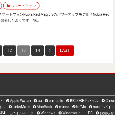
スマートフォン
マートフォンNubia Red Magic 3のパワーアップモデル「Nubia Red
国で発表したようです！Nu…
12
13
14
LAST
ット
Apple Watch
au
b-mobile
BIGLOBEモバイル
Chro
バイル
LinksMate
MacBook
mineo
NifMo
nuroモバイル
i系SIM・モバイルルータ
Windows
WindowsノートPC
お知らせ