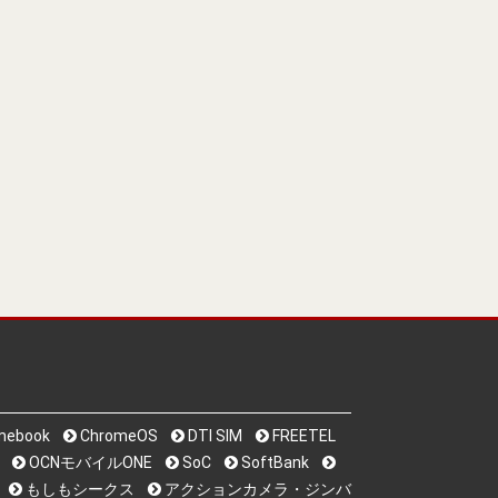
mebook
ChromeOS
DTI SIM
FREETEL
OCNモバイルONE
SoC
SoftBank
もしもシークス
アクションカメラ・ジンバ