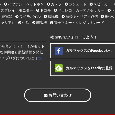
ル
イヤホン・ヘッドホン
カメラ
ガジェット
スピーカー
ィスプレイ・モニター
ドコモ
ドラレコ・カーアクセサリー
ド
・充電器
ワイモバイル
掃除機
携帯キャリア・通信
携帯ゲ
キャリア）
生活
翻訳機
電子マネー・クレジットカード
SNSでフォローしよう！
から考えよう！！！がモット
ガルマックスのFacebookへ
快な仲間達と最新情報を発信
す！ブログについては［
ガル
ガルマックスをfeedlyに登録
お問い合わせ