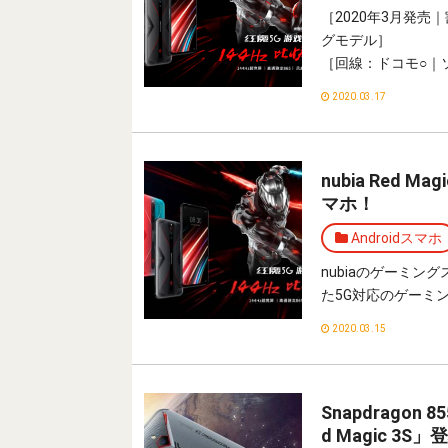
［2020年3月発売｜
グモデル］
［回線：ドコモ○｜ソ
2020.03.17
nubia Red
マホ！
Androidスマホ
nubiaのゲーミングスマ
た5G対応のゲーミ
2020.03.15
Snapdragon
d Magic 3S