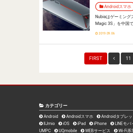
Androidスマホ
Nubiaはゲーミングス
Magic 3S」を中
2019.09.06
FIRST
11
カテゴリー
Android
Androidスマホ
Androidタブレ
IIJmio
iOS
iPad
iPhone
LINEモ
UMPC
UQmobile
WEBサービス
Wi-F