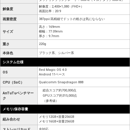
解像度：2,400×1,080（FHD+）
解像度
画面比率：20:9
画素密度
387ppi/高精細でドットの粗さは気にならない
高さ：169mm
サイズ
横幅：77.09mm
厚さ：9.7mm
重さ
220g
本体色
ブラック系、シルバー系
システム仕様
Red Magic OS 4.0
OS
Android 11ベース
CPU（SoC）
Qualcomm Snapdragon 888
総合スコア約700,000点
AnTuTuベンチマー
GPUスコア約315,000点
ク
（参考値）
メモリ/保存容量
メモリ12GB+容量256GB
組み合わせ
メモリ16GB+容量256GB
ストレージカード
非対応