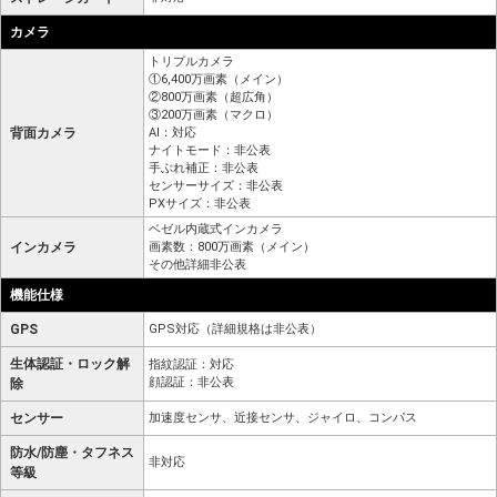
カメラ
トリプルカメラ
①6,400万画素（メイン）
②800万画素（超広角）
③200万画素（マクロ）
背面カメラ
AI：対応
ナイトモード：非公表
手ぶれ補正：非公表
センサーサイズ：非公表
PXサイズ：非公表
ベゼル内蔵式インカメラ
インカメラ
画素数：800万画素（メイン）
その他詳細非公表
機能仕様
GPS
GPS対応（詳細規格は非公表）
生体認証・ロック解
指紋認証：対応
顔認証：非公表
除
センサー
加速度センサ、近接センサ、ジャイロ、コンパス
防水/防塵・タフネス
非対応
等級