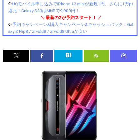
☪️
UQモバイル申し込みでiPhone 12 miniが新規1円、さらに1万pt
還元！Galaxy S23はMNPで9,900円！
＼ 最新のZが予約スタート！ ／
☪️
予約キャンペーン&購入キャンペーン&キャッシュバック！Gal
axy Z Flip8 / Z Fold8 / Z Fold8 Ultraが安い