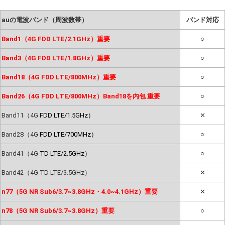
auの電波バンド（周波数帯）
バンド対応
Band1（4G FDD LTE/2.1GHz）重要
○
Band3（4G FDD LTE/1.8GHz）重要
○
Band18（4G FDD LTE/800MHz）重要
○
Band26（4G FDD LTE/800MHz）Band18を内包 重要
○
Band11（4G
FDD LTE/1.5GHz）
✕
Band28（4G
FDD LTE/700MHz）
○
Band41（4G
TD LTE/2.5GHz）
○
Band42（4G TD LTE/3.5GHz）
✕
n77（5G NR Sub6/3.7~3.8GHz・4.0~4.1GHz）重要
✕
n78（5G NR Sub6/3.7~3.8GHz）重要
○