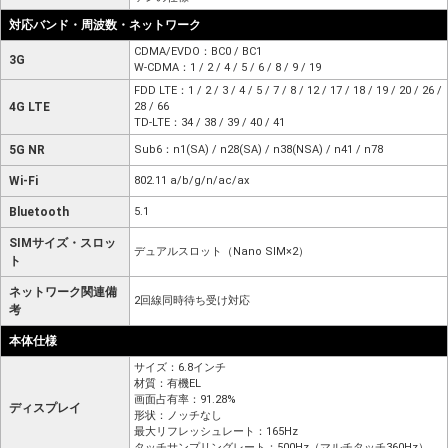
対応バンド・周波数・ネットワーク
CDMA/EVDO：BC0 / BC1
3G
W-CDMA：1 / 2 / 4 / 5 / 6 / 8 / 9 / 19
FDD LTE：1 / 2 / 3 / 4 / 5 / 7 / 8 / 12 / 17 / 18 / 19 / 20 / 26 /
4G LTE
28 / 66
TD-LTE：34 / 38 / 39 / 40 / 41
5G NR
Sub6：n1(SA) / n28(SA) / n38(NSA) / n41 / n78
Wi-Fi
802.11 a/b/g/n/ac/ax
Bluetooth
5.1
SIMサイズ・スロッ
デュアルスロット（Nano SIM×2）
ト
ネットワーク関連備
2回線同時待ち受け対応
考
本体仕様
サイズ：6.8インチ
材質：有機EL
画面占有率：91.28%
ディスプレイ
形状：ノッチなし
最大リフレッシュレート：165Hz
タッチサンプリングレート：500Hz（マルチタッチ360Hz）