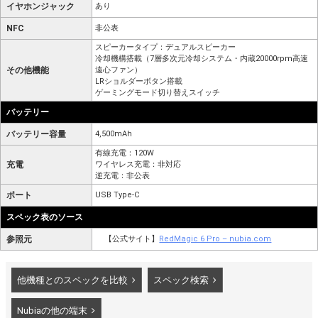
イヤホンジャック
あり
NFC
非公表
スピーカータイプ：デュアルスピーカー
冷却機構搭載（7層多次元冷却システム・内蔵20000rpm高速
その他機能
遠心ファン）
LRショルダーボタン搭載
ゲーミングモード切り替えスイッチ
バッテリー
バッテリー容量
4,500mAh
有線充電：120W
充電
ワイヤレス充電：非対応
逆充電：非公表
ポート
USB Type-C
スペック表のソース
参照元
【公式サイト】
RedMagic 6 Pro – nubia.com
他機種とのスペックを比較
スペック検索
Nubiaの他の端末