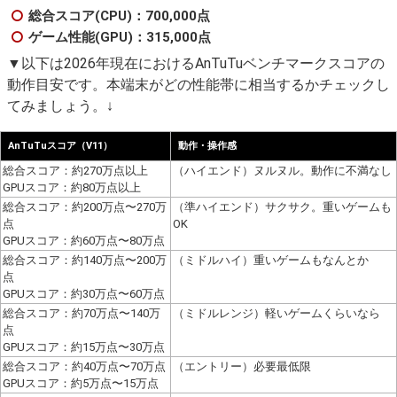
総合スコア(CPU)：700,000点
ゲーム性能(GPU)：315,000点
▼以下は2026年現在におけるAnTuTuベンチマークスコアの
動作目安です。本端末がどの性能帯に相当するかチェックし
てみましょう。↓
AnTuTuスコア（V11）
動作・操作感
総合スコア：約270万点以上
（ハイエンド）ヌルヌル。動作に不満なし
GPUスコア：約80万点以上
総合スコア：約200万点〜270万
（準ハイエンド）サクサク。重いゲームも
点
OK
GPUスコア：約60万点〜80万点
総合スコア：約140万点〜200万
（ミドルハイ）重いゲームもなんとか
点
GPUスコア：約30万点〜60万点
総合スコア：約70万点〜140万
（ミドルレンジ）軽いゲームくらいなら
点
GPUスコア：約15万点〜30万点
総合スコア：約40万点〜70万点
（エントリー）必要最低限
GPUスコア：約5万点〜15万点