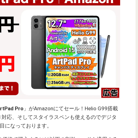
rtPad Pro
」がAmazonにてセール！Helio G99搭載
ine L1対応、そしてスタイラスペンも使えるのでデジタ
い目になっております。