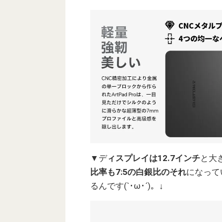
▼デ
ィスプレイは12.7インチ
と大き
比率も7:5の白銀比のそれ
になって
るんです(`･ω･´)。↓