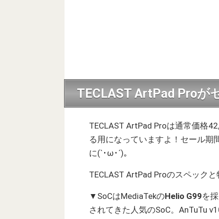
TECLAST ArtPad Pro
TECLAST ArtPad Proは通常価格
る用になっていますよ！セール期間
に(`･ω･´)。
TECLAST ArtPad Proのス
▼SoCはMediaTekの
Helio G99
を採
されてきた人気のSoC。AnTuTu 